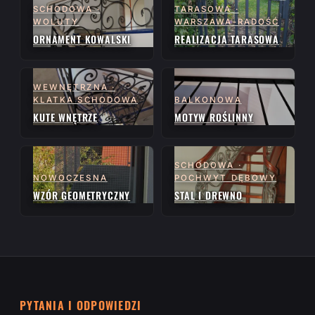
SCHODOWA ·
TARASOWA ·
WOLUTY
WARSZAWA-RADOŚĆ
ORNAMENT KOWALSKI
REALIZACJA TARASOWA
WEWNĘTRZNA ·
KLATKA SCHODOWA
BALKONOWA
KUTE WNĘTRZE
MOTYW ROŚLINNY
SCHODOWA ·
NOWOCZESNA
POCHWYT DĘBOWY
WZÓR GEOMETRYCZNY
STAL I DREWNO
PYTANIA I ODPOWIEDZI