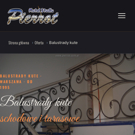
Strona główna
Oferta
Balustrady kute
BALUSTRADY KUTE ·
WARSZAWA · OD
1995
Balustrady kute
schodowe i tarasowe