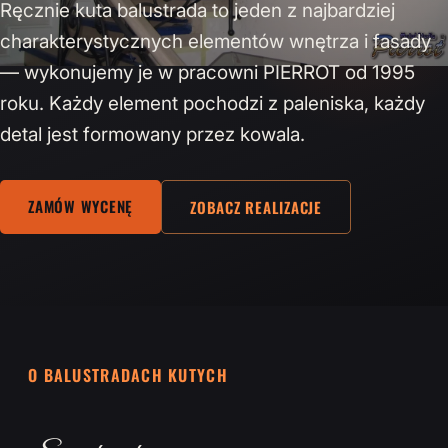
Ręcznie kuta balustrada to jeden z najbardziej
charakterystycznych elementów wnętrza i fasady
— wykonujemy je w pracowni PIERROT od 1995
roku. Każdy element pochodzi z paleniska, każdy
detal jest formowany przez kowala.
ZAMÓW WYCENĘ
ZOBACZ REALIZACJE
O BALUSTRADACH KUTYCH