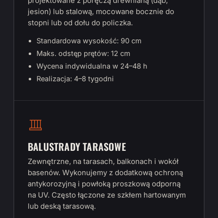
projektowane z poręczą drewnianą (dąb,
jesion) lub stalową, mocowane bocznie do
stopni lub od dołu do policzka.
Standardowa wysokość: 90 cm
Maks. odstęp prętów: 12 cm
Wycena indywidualna w 24–48 h
Realizacja: 4–8 tygodni
BALUSTRADY TARASOWE
Zewnętrzne, na tarasach, balkonach i wokół
basenów. Wykonujemy z dodatkową ochroną
antykorozyjną i powłoką proszkową odporną
na UV. Często łączone ze szkłem hartowanym
lub deską tarasową.