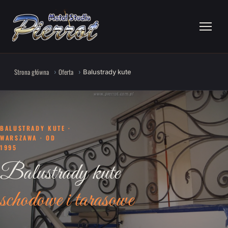
Strona główna
Oferta
Balustrady kute
BALUSTRADY KUTE ·
WARSZAWA · OD
1995
Balustrady kute
schodowe i tarasowe