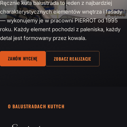
Ręcznie kuta balustrada to jeden z najbardziej
charakterystycznych elementów wnętrza i fasady
— wykonujemy je w pracowni PIERROT od 1995
roku. Każdy element pochodzi z paleniska, każdy
detal jest formowany przez kowala.
ZAMÓW WYCENĘ
ZOBACZ REALIZACJE
O BALUSTRADACH KUTYCH