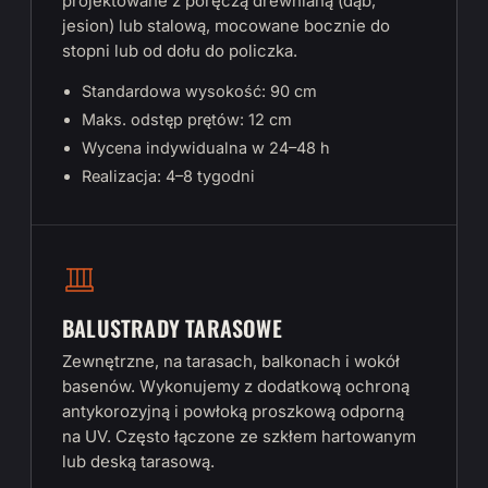
projektowane z poręczą drewnianą (dąb,
jesion) lub stalową, mocowane bocznie do
stopni lub od dołu do policzka.
Standardowa wysokość: 90 cm
Maks. odstęp prętów: 12 cm
Wycena indywidualna w 24–48 h
Realizacja: 4–8 tygodni
BALUSTRADY TARASOWE
Zewnętrzne, na tarasach, balkonach i wokół
basenów. Wykonujemy z dodatkową ochroną
antykorozyjną i powłoką proszkową odporną
na UV. Często łączone ze szkłem hartowanym
lub deską tarasową.