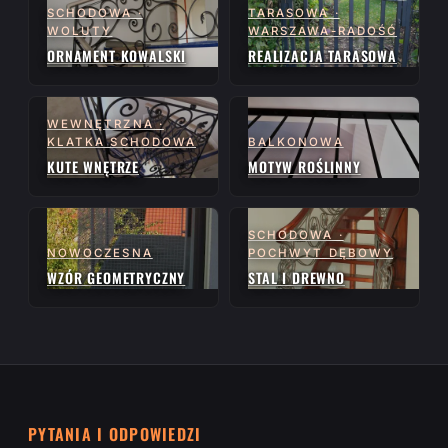
SCHODOWA ·
TARASOWA ·
WOLUTY
WARSZAWA-RADOŚĆ
ORNAMENT KOWALSKI
REALIZACJA TARASOWA
WEWNĘTRZNA ·
KLATKA SCHODOWA
BALKONOWA
KUTE WNĘTRZE
MOTYW ROŚLINNY
SCHODOWA ·
NOWOCZESNA
POCHWYT DĘBOWY
WZÓR GEOMETRYCZNY
STAL I DREWNO
PYTANIA I ODPOWIEDZI