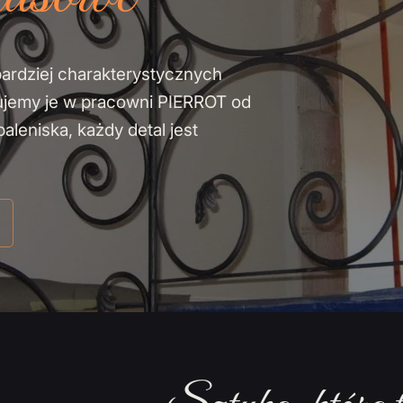
bardziej charakterystycznych
ujemy je w pracowni PIERROT od
leniska, każdy detal jest