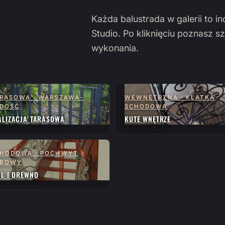
Każda balustrada w galerii to i
Studio. Po kliknięciu poznasz sz
wykonania.
RASOWA · WARSZAWA-
WEWNĘTRZNA · KLATKA
DOŚĆ
SCHODOWA
ALIZACJA TARASOWA
KUTE WNĘTRZE
HODOWA · POCHWYT
ĘBOWY
AL I DREWNO