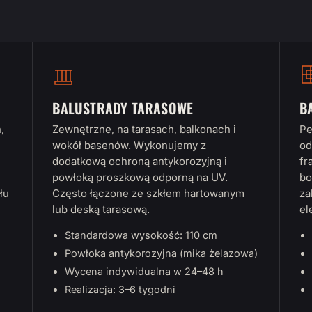
BALUSTRADY TARASOWE
B
,
Zewnętrzne, na tarasach, balkonach i
Pe
wokół basenów. Wykonujemy z
od
dodatkową ochroną antykorozyjną i
fr
powłoką proszkową odporną na UV.
bo
łu
Często łączone ze szkłem hartowanym
za
lub deską tarasową.
el
Standardowa wysokość: 110 cm
Powłoka antykorozyjna (mika żelazowa)
Wycena indywidualna w 24–48 h
Realizacja: 3–6 tygodni