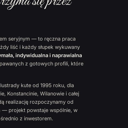
rzyma się przez
ktem seryjnym — to ręczna praca
ażdy liść i każdy słupek wykuwany
mała, indywidualna i naprawialna
pawanych z gotowych profili, które
lustrady kute od 1995 roku, dla
 Konstancinie, Wilanowie i całej
żdą realizację rozpoczynamy od
 — projekt powstaje wspólnie, w
ośrednio z inwestorem.