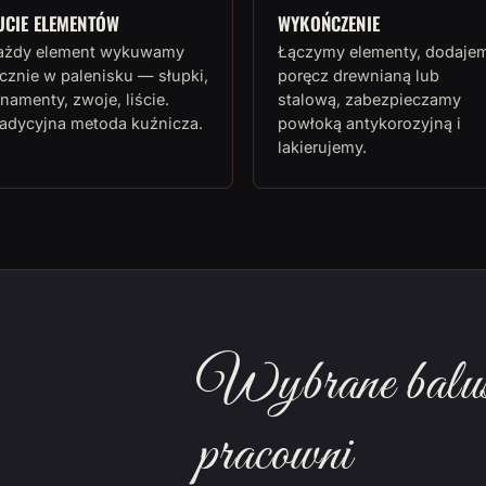
UCIE ELEMENTÓW
WYKOŃCZENIE
ażdy element wykuwamy
Łączymy elementy, dodaje
cznie w palenisku — słupki,
poręcz drewnianą lub
namenty, zwoje, liście.
stalową, zabezpieczamy
radycyjna metoda kuźnicza.
powłoką antykorozyjną i
lakierujemy.
Wybrane balust
pracowni