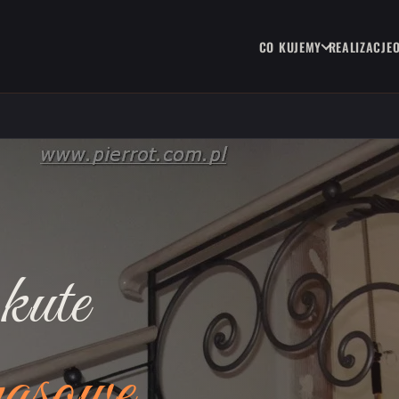
CO KUJEMY
REALIZACJE
kute
rasowe