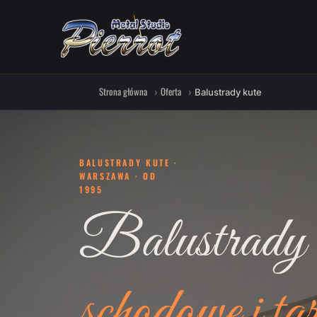
Strona główna
Oferta
Balustrady kute
BALUSTRADY KUTE ·
WARSZAWA · OD
1995
Balustrady 
schodowe i ta