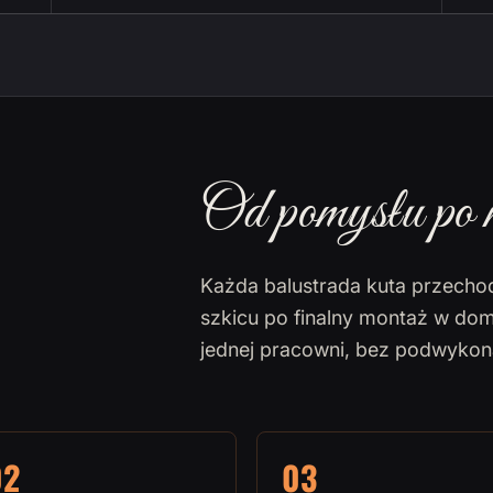
Od pomysłu po 
Każda balustrada kuta przecho
szkicu po finalny montaż w dom
jednej pracowni, bez podwyko
02
03