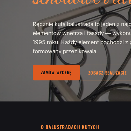
Ręcznie kuta balustrada to jeden z naj
elementów wnętrza i fasady — wykon
1995 roku. Każdy element pochodzi z pa
formowany przez kowala.
ZAMÓW WYCENĘ
ZOBACZ REALIZACJE
O BALUSTRADACH KUTYCH