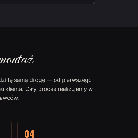
montaż
dzi tę samą drogę — od pierwszego
u klienta. Cały proces realizujemy w
nawców.
04