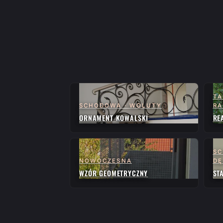
TA
SCHODOWA · WOLUTY
RA
ORNAMENT KOWALSKI
RE
SC
NOWOCZESNA
D
WZÓR GEOMETRYCZNY
ST