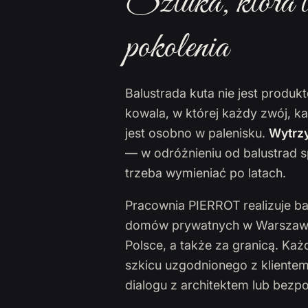
Sztuka, która t
pokolenia
Balustrada kuta nie jest produ
kowala, w której każdy zwój, k
jest osobno w palenisku.
Wytrzy
— w odróżnieniu od balustrad s
trzeba wymieniać po latach.
Pracownia PIERROT realizuje ba
domów prywatnych w Warszawie,
Polsce, a także za granicą. Ka
szkicu uzgodnionego z klientem
dialogu z architektem lub bezp