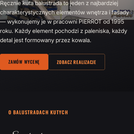
Ręcznie kuta balustrada to jeden z najbardziej
charakterystycznych elementów wnętrza i fasady
— wykonujemy je w pracowni PIERROT od 1995
roku. Każdy element pochodzi z paleniska, każdy
detal jest formowany przez kowala.
ZAMÓW WYCENĘ
ZOBACZ REALIZACJE
O BALUSTRADACH KUTYCH