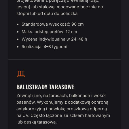
projektowane z poręczą drewnianą (dąb,
jesion) lub stalową, mocowane bocznie do
stopni lub od dołu do policzka.
Standardowa wysokość: 90 cm
Maks. odstęp prętów: 12 cm
Wycena indywidualna w 24–48 h
Realizacja: 4–8 tygodni
BALUSTRADY TARASOWE
Zewnętrzne, na tarasach, balkonach i wokół
basenów. Wykonujemy z dodatkową ochroną
antykorozyjną i powłoką proszkową odporną
na UV. Często łączone ze szkłem hartowanym
lub deską tarasową.