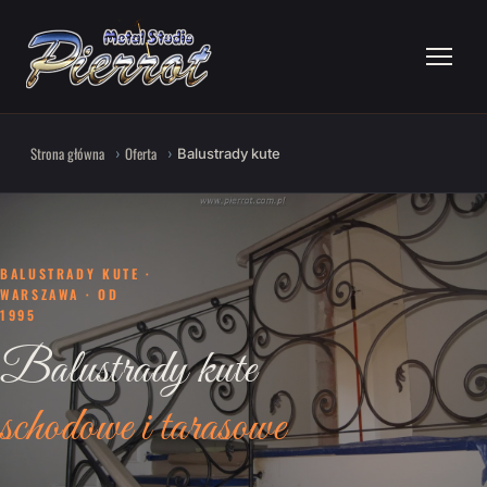
Strona główna
Oferta
Balustrady kute
BALUSTRADY KUTE ·
WARSZAWA · OD
1995
Balustrady kute
schodowe i tarasowe