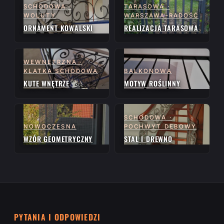
SCHODOWA ·
TARASOWA ·
WOLUTY
WARSZAWA-RADOŚĆ
ORNAMENT KOWALSKI
REALIZACJA TARASOWA
WEWNĘTRZNA ·
KLATKA SCHODOWA
BALKONOWA
KUTE WNĘTRZE
MOTYW ROŚLINNY
SCHODOWA ·
NOWOCZESNA
POCHWYT DĘBOWY
WZÓR GEOMETRYCZNY
STAL I DREWNO
PYTANIA I ODPOWIEDZI