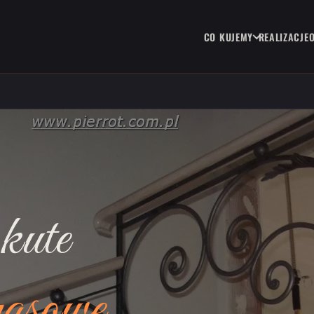
CO KUJEMY
REALIZACJE
kute
rasowe