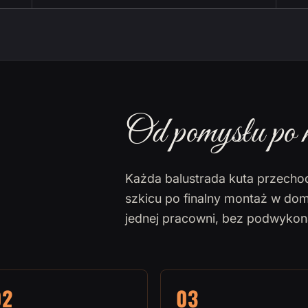
Od pomysłu po 
Każda balustrada kuta przecho
szkicu po finalny montaż w dom
jednej pracowni, bez podwyko
02
03