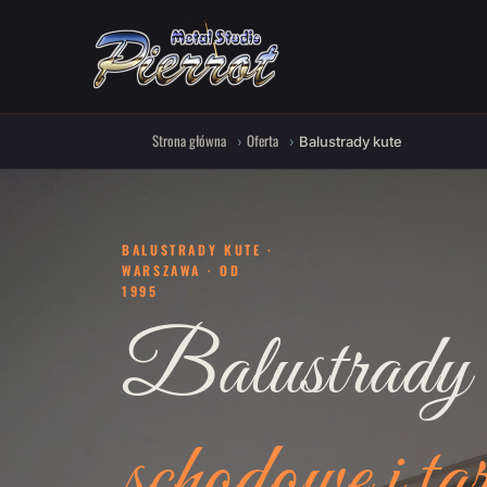
Strona główna
Oferta
Balustrady kute
BALUSTRADY KUTE ·
WARSZAWA · OD
1995
Balustrady 
schodowe i ta