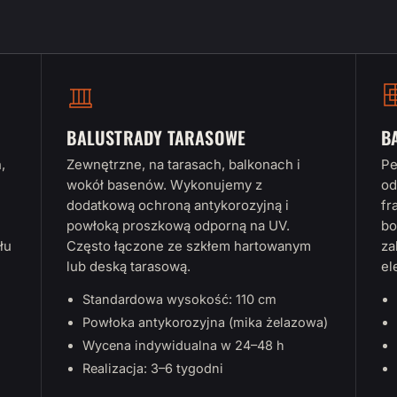
BALUSTRADY TARASOWE
B
,
Zewnętrzne, na tarasach, balkonach i
Pe
wokół basenów. Wykonujemy z
od
dodatkową ochroną antykorozyjną i
fr
powłoką proszkową odporną na UV.
bo
łu
Często łączone ze szkłem hartowanym
za
lub deską tarasową.
el
Standardowa wysokość: 110 cm
Powłoka antykorozyjna (mika żelazowa)
Wycena indywidualna w 24–48 h
Realizacja: 3–6 tygodni