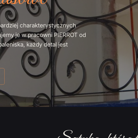
bardziej charakterystycznych
ujemy je w pracowni PIERROT od
leniska, każdy detal jest