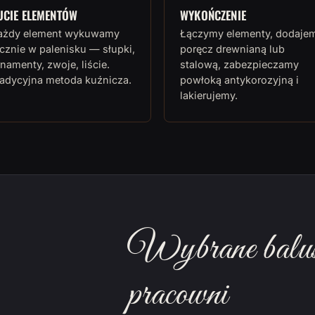
UCIE ELEMENTÓW
WYKOŃCZENIE
ażdy element wykuwamy
Łączymy elementy, dodaje
cznie w palenisku — słupki,
poręcz drewnianą lub
namenty, zwoje, liście.
stalową, zabezpieczamy
radycyjna metoda kuźnicza.
powłoką antykorozyjną i
lakierujemy.
Wybrane balust
pracowni