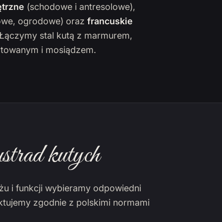
trzne
(schodowe i antresolowe),
owe, ogrodowe) oraz
francuskie
. Łączymy stal kutą z marmurem,
towanym i mosiądzem.
strad kutych
żu i funkcji wybieramy odpowiedni
ektujemy zgodnie z polskimi normami