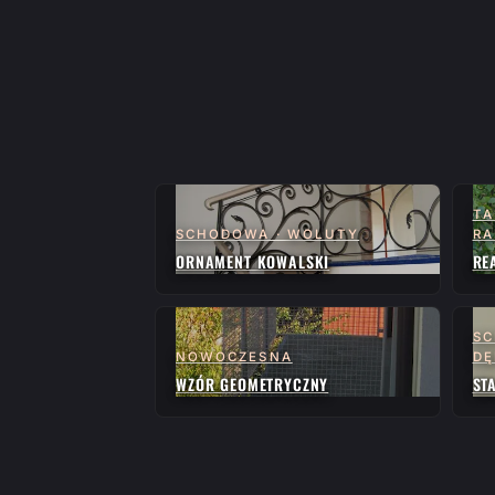
TA
SCHODOWA · WOLUTY
RA
ORNAMENT KOWALSKI
RE
SC
NOWOCZESNA
D
WZÓR GEOMETRYCZNY
ST