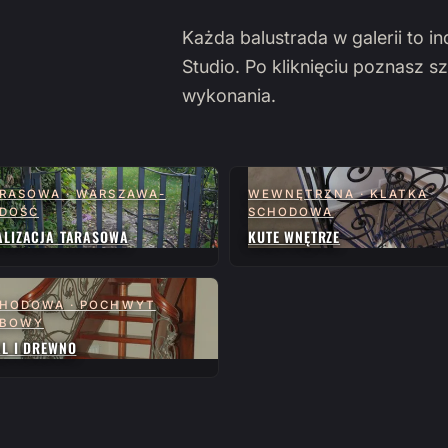
Każda balustrada w galerii to i
Studio. Po kliknięciu poznasz sz
wykonania.
RASOWA · WARSZAWA-
WEWNĘTRZNA · KLATKA
DOŚĆ
SCHODOWA
ALIZACJA TARASOWA
KUTE WNĘTRZE
HODOWA · POCHWYT
ĘBOWY
AL I DREWNO