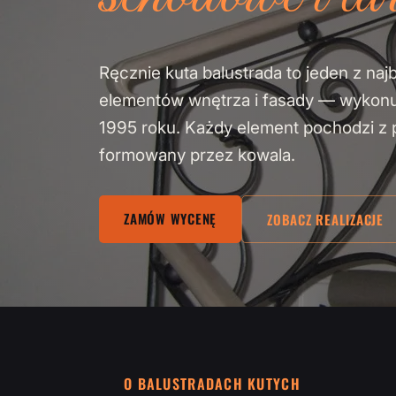
Ręcznie kuta balustrada to jeden z naj
elementów wnętrza i fasady — wykon
1995 roku. Każdy element pochodzi z pa
formowany przez kowala.
ZAMÓW WYCENĘ
ZOBACZ REALIZACJE
O BALUSTRADACH KUTYCH