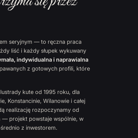
rzyma się przez
ktem seryjnym — to ręczna praca
ażdy liść i każdy słupek wykuwany
mała, indywidualna i naprawialna
pawanych z gotowych profili, które
lustrady kute od 1995 roku, dla
 Konstancinie, Wilanowie i całej
żdą realizację rozpoczynamy od
 — projekt powstaje wspólnie, w
ośrednio z inwestorem.