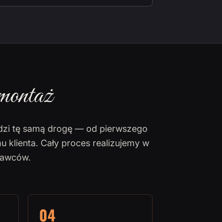
montaż
dzi tę samą drogę — od pierwszego
u klienta. Cały proces realizujemy w
nawców.
04