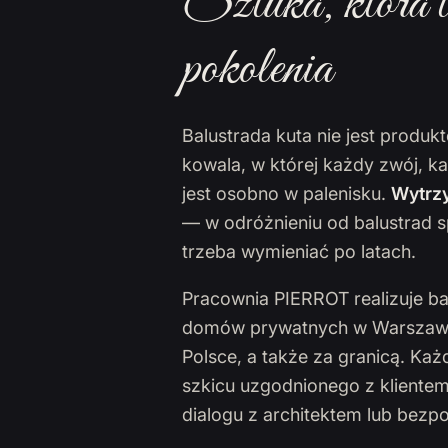
Sztuka, która t
pokolenia
Balustrada kuta nie jest produ
kowala, w której każdy zwój, k
jest osobno w palenisku.
Wytrzy
— w odróżnieniu od balustrad s
trzeba wymieniać po latach.
Pracownia PIERROT realizuje ba
domów prywatnych w Warszawie,
Polsce, a także za granicą. Ka
szkicu uzgodnionego z klientem
dialogu z architektem lub bezp