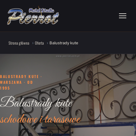
Strona główna
Oferta
Balustrady kute
BALUSTRADY KUTE ·
WARSZAWA · OD
1995
Balustrady kute
schodowe i tarasowe