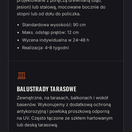
projektowane z poręczą drewnianą (dąb,
jesion) lub stalową, mocowane bocznie do
stopni lub od dołu do policzka.
Standardowa wysokość: 90 cm
Maks. odstęp prętów: 12 cm
Wycena indywidualna w 24–48 h
Realizacja: 4–8 tygodni
BALUSTRADY TARASOWE
Zewnętrzne, na tarasach, balkonach i wokół
basenów. Wykonujemy z dodatkową ochroną
antykorozyjną i powłoką proszkową odporną
na UV. Często łączone ze szkłem hartowanym
lub deską tarasową.