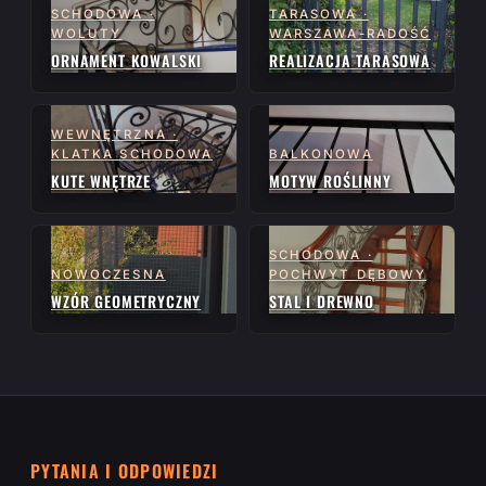
SCHODOWA ·
TARASOWA ·
WOLUTY
WARSZAWA-RADOŚĆ
ORNAMENT KOWALSKI
REALIZACJA TARASOWA
WEWNĘTRZNA ·
KLATKA SCHODOWA
BALKONOWA
KUTE WNĘTRZE
MOTYW ROŚLINNY
SCHODOWA ·
NOWOCZESNA
POCHWYT DĘBOWY
WZÓR GEOMETRYCZNY
STAL I DREWNO
PYTANIA I ODPOWIEDZI