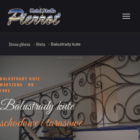
Strona główna
Oferta
Balustrady kute
BALUSTRADY KUTE ·
WARSZAWA · OD
1995
Balustrady kute
schodowe i tarasowe