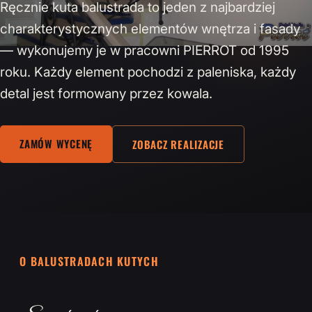
Ręcznie kuta balustrada to jeden z najbardziej
charakterystycznych elementów wnętrza i fasady
— wykonujemy je w pracowni PIERROT od 1995
roku. Każdy element pochodzi z paleniska, każdy
detal jest formowany przez kowala.
ZAMÓW WYCENĘ
ZOBACZ REALIZACJE
O BALUSTRADACH KUTYCH