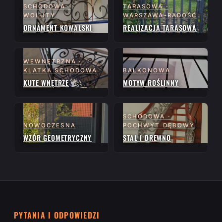
SCHODOWA ·
TARASOWA ·
WOLUTY
WARSZAWA-RADOŚĆ
ORNAMENT KOWALSKI
REALIZACJA TARASOWA
WEWNĘTRZNA ·
KLATKA SCHODOWA
BALKONOWA
KUTE WNĘTRZE
MOTYW ROŚLINNY
SCHODOWA ·
NOWOCZESNA
POCHWYT DĘBOWY
WZÓR GEOMETRYCZNY
STAL I DREWNO
PYTANIA I ODPOWIEDZI