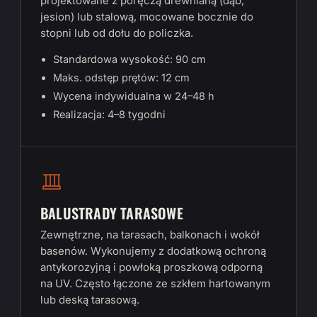
projektowane z poręczą drewnianą (dąb,
jesion) lub stalową, mocowane bocznie do
stopni lub od dołu do policzka.
Standardowa wysokość: 90 cm
Maks. odstęp prętów: 12 cm
Wycena indywidualna w 24–48 h
Realizacja: 4–8 tygodni
BALUSTRADY TARASOWE
Zewnętrzne, na tarasach, balkonach i wokół
basenów. Wykonujemy z dodatkową ochroną
antykorozyjną i powłoką proszkową odporną
na UV. Często łączone ze szkłem hartowanym
lub deską tarasową.