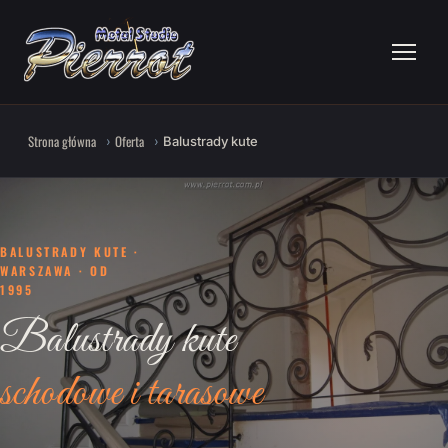
Strona główna
Oferta
Balustrady kute
BALUSTRADY KUTE ·
WARSZAWA · OD
1995
Balustrady kute
schodowe i tarasowe