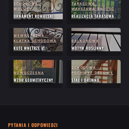
SCHODOWA ·
TARASOWA ·
WOLUTY
WARSZAWA-RADOŚĆ
ORNAMENT KOWALSKI
REALIZACJA TARASOWA
WEWNĘTRZNA ·
KLATKA SCHODOWA
BALKONOWA
KUTE WNĘTRZE
MOTYW ROŚLINNY
SCHODOWA ·
NOWOCZESNA
POCHWYT DĘBOWY
WZÓR GEOMETRYCZNY
STAL I DREWNO
PYTANIA I ODPOWIEDZI