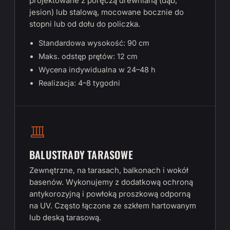
projektowane z poręczą drewnianą (dąb,
jesion) lub stalową, mocowane bocznie do
stopni lub od dołu do policzka.
Standardowa wysokość: 90 cm
Maks. odstęp prętów: 12 cm
Wycena indywidualna w 24–48 h
Realizacja: 4–8 tygodni
BALUSTRADY TARASOWE
Zewnętrzne, na tarasach, balkonach i wokół
basenów. Wykonujemy z dodatkową ochroną
antykorozyjną i powłoką proszkową odporną
na UV. Często łączone ze szkłem hartowanym
lub deską tarasową.