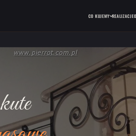
CO KUJEMY
REALIZACJE
kute
rasowe