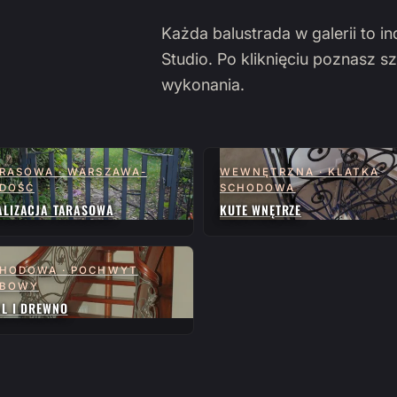
Każda balustrada w galerii to i
Studio. Po kliknięciu poznasz sz
wykonania.
RASOWA · WARSZAWA-
WEWNĘTRZNA · KLATKA
DOŚĆ
SCHODOWA
ALIZACJA TARASOWA
KUTE WNĘTRZE
HODOWA · POCHWYT
ĘBOWY
AL I DREWNO