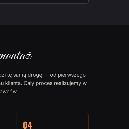
montaż
dzi tę samą drogę — od pierwszego
u klienta. Cały proces realizujemy w
nawców.
04