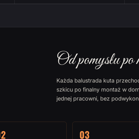
Od pomysłu po 
Każda balustrada kuta przecho
szkicu po finalny montaż w dom
jednej pracowni, bez podwyko
02
03