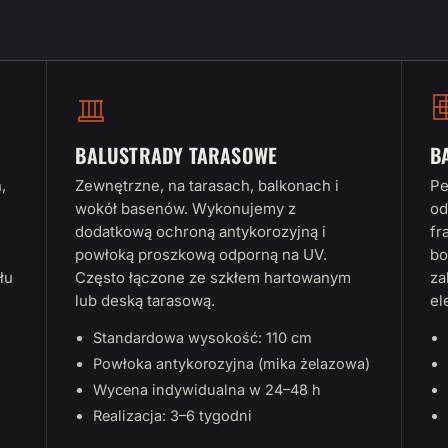
BALUSTRADY TARASOWE
B
,
Zewnętrzne, na tarasach, balkonach i
Pe
wokół basenów. Wykonujemy z
od
dodatkową ochroną antykorozyjną i
fr
powłoką proszkową odporną na UV.
bo
łu
Często łączone ze szkłem hartowanym
za
lub deską tarasową.
el
Standardowa wysokość: 110 cm
Powłoka antykorozyjna (mika żelazowa)
Wycena indywidualna w 24–48 h
Realizacja: 3–6 tygodni