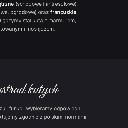
trzne
(schodowe i antresolowe),
owe, ogrodowe) oraz
francuskie
. Łączymy stal kutą z marmurem,
towanym i mosiądzem.
strad kutych
żu i funkcji wybieramy odpowiedni
ektujemy zgodnie z polskimi normami