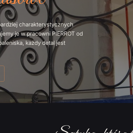
bardziej charakterystycznych
ujemy je w pracowni PIERROT od
leniska, każdy detal jest