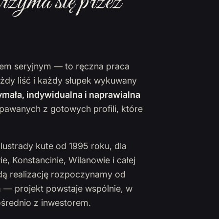
rzyma się przez
ktem seryjnym — to ręczna praca
ażdy liść i każdy słupek wykuwany
mała, indywidualna i naprawialna
pawanych z gotowych profili, które
lustrady kute od 1995 roku, dla
 Konstancinie, Wilanowie i całej
żdą realizację rozpoczynamy od
 — projekt powstaje wspólnie, w
ośrednio z inwestorem.