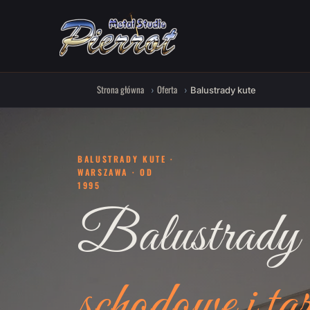
Strona główna
Oferta
Balustrady kute
BALUSTRADY KUTE ·
WARSZAWA · OD
1995
Balustrady 
schodowe i ta