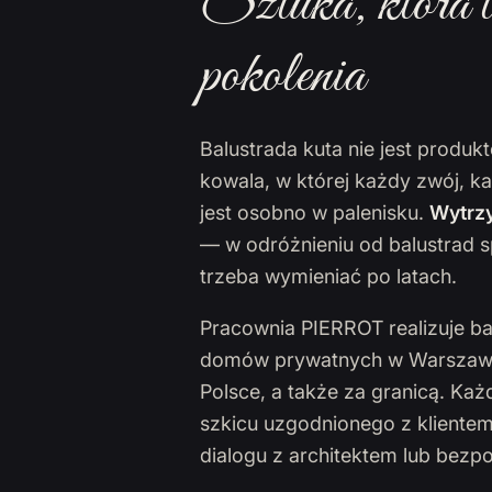
Sztuka, która t
pokolenia
Balustrada kuta nie jest produ
kowala, w której każdy zwój, k
jest osobno w palenisku.
Wytrzy
— w odróżnieniu od balustrad s
trzeba wymieniać po latach.
Pracownia PIERROT realizuje ba
domów prywatnych w Warszawie,
Polsce, a także za granicą. Ka
szkicu uzgodnionego z klientem
dialogu z architektem lub bezp