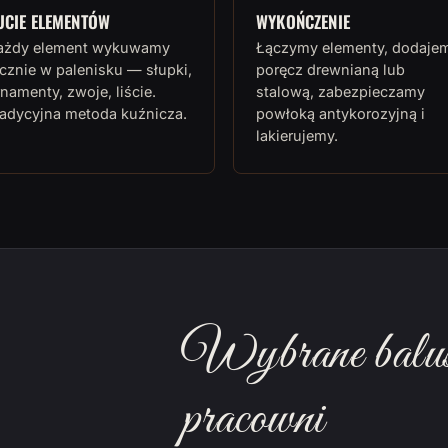
UCIE ELEMENTÓW
WYKOŃCZENIE
ażdy element wykuwamy
Łączymy elementy, dodaje
cznie w palenisku — słupki,
poręcz drewnianą lub
namenty, zwoje, liście.
stalową, zabezpieczamy
radycyjna metoda kuźnicza.
powłoką antykorozyjną i
lakierujemy.
Wybrane balust
pracowni