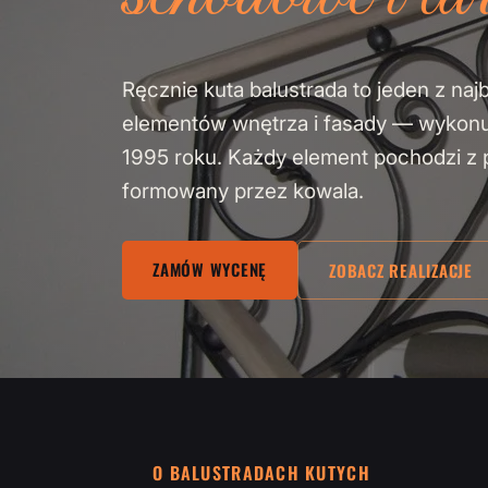
Ręcznie kuta balustrada to jeden z naj
elementów wnętrza i fasady — wykon
1995 roku. Każdy element pochodzi z pa
formowany przez kowala.
ZAMÓW WYCENĘ
ZOBACZ REALIZACJE
O BALUSTRADACH KUTYCH