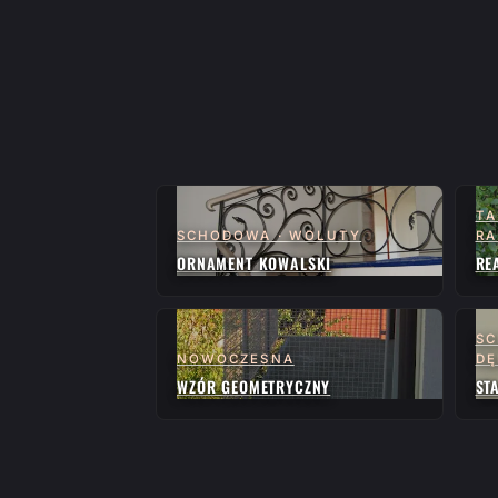
TA
SCHODOWA · WOLUTY
RA
ORNAMENT KOWALSKI
RE
SC
NOWOCZESNA
D
WZÓR GEOMETRYCZNY
ST