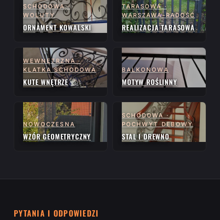
SCHODOWA ·
TARASOWA ·
WOLUTY
WARSZAWA-RADOŚĆ
ORNAMENT KOWALSKI
REALIZACJA TARASOWA
WEWNĘTRZNA ·
KLATKA SCHODOWA
BALKONOWA
KUTE WNĘTRZE
MOTYW ROŚLINNY
SCHODOWA ·
NOWOCZESNA
POCHWYT DĘBOWY
WZÓR GEOMETRYCZNY
STAL I DREWNO
PYTANIA I ODPOWIEDZI