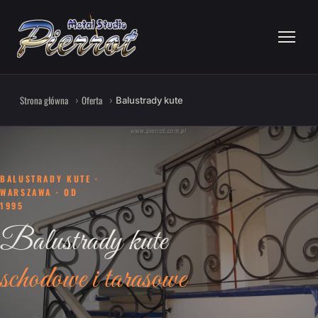
Strona główna
Oferta
Balustrady kute
BALUSTRADY KUTE ·
WARSZAWA · OD
1995
Balustrady kute
schodowe i tarasowe