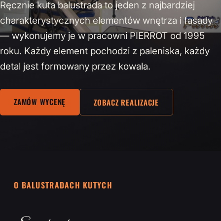
Ręcznie kuta balustrada to jeden z najbardziej
charakterystycznych elementów wnętrza i fasady
— wykonujemy je w pracowni PIERROT od 1995
roku. Każdy element pochodzi z paleniska, każdy
detal jest formowany przez kowala.
ZAMÓW WYCENĘ
ZOBACZ REALIZACJE
O BALUSTRADACH KUTYCH