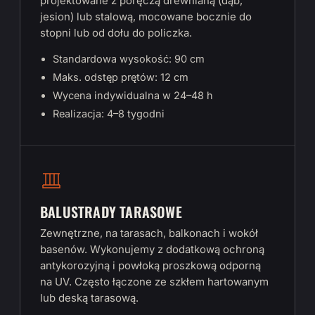
projektowane z poręczą drewnianą (dąb,
jesion) lub stalową, mocowane bocznie do
stopni lub od dołu do policzka.
Standardowa wysokość: 90 cm
Maks. odstęp prętów: 12 cm
Wycena indywidualna w 24–48 h
Realizacja: 4–8 tygodni
BALUSTRADY TARASOWE
Zewnętrzne, na tarasach, balkonach i wokół
basenów. Wykonujemy z dodatkową ochroną
antykorozyjną i powłoką proszkową odporną
na UV. Często łączone ze szkłem hartowanym
lub deską tarasową.