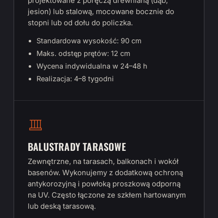
projektowane z poręczą drewnianą (dąb,
jesion) lub stalową, mocowane bocznie do
stopni lub od dołu do policzka.
Standardowa wysokość: 90 cm
Maks. odstęp prętów: 12 cm
Wycena indywidualna w 24–48 h
Realizacja: 4–8 tygodni
BALUSTRADY TARASOWE
Zewnętrzne, na tarasach, balkonach i wokół
basenów. Wykonujemy z dodatkową ochroną
antykorozyjną i powłoką proszkową odporną
na UV. Często łączone ze szkłem hartowanym
lub deską tarasową.