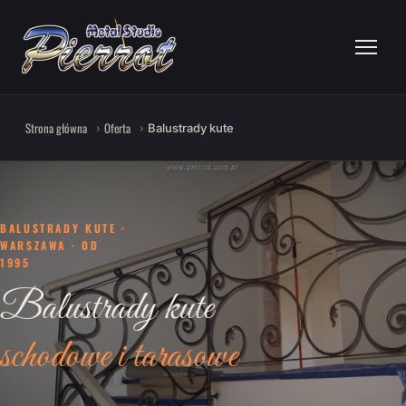
Strona główna
Oferta
Balustrady kute
BALUSTRADY KUTE ·
WARSZAWA · OD
1995
Balustrady kute
schodowe i tarasowe