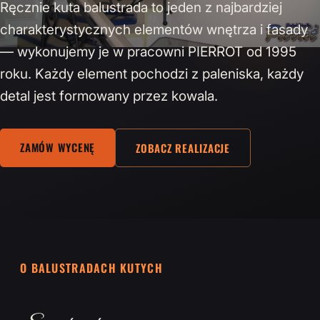
Ręcznie kuta balustrada to jeden z najbardziej
charakterystycznych elementów wnętrza i fasady
— wykonujemy je w pracowni PIERROT od 1995
roku. Każdy element pochodzi z paleniska, każdy
detal jest formowany przez kowala.
ZAMÓW WYCENĘ
ZOBACZ REALIZACJE
O BALUSTRADACH KUTYCH