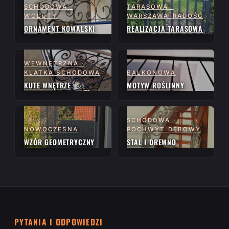
SCHODOWA ·
TARASOWA ·
WOLUTY
WARSZAWA-RADOŚĆ
ORNAMENT KOWALSKI
REALIZACJA TARASOWA
WEWNĘTRZNA ·
KLATKA SCHODOWA
BALKONOWA
KUTE WNĘTRZE
MOTYW ROŚLINNY
SCHODOWA ·
NOWOCZESNA
POCHWYT DĘBOWY
WZÓR GEOMETRYCZNY
STAL I DREWNO
PYTANIA I ODPOWIEDZI