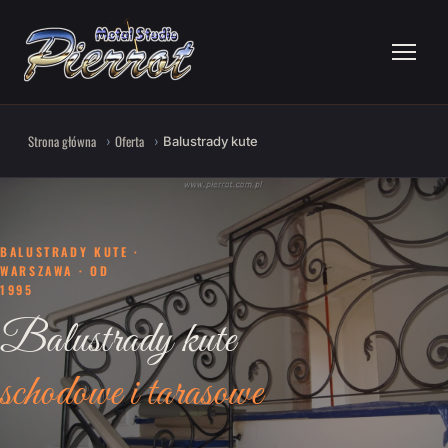
Strona główna
Oferta
Balustrady kute
BALUSTRADY KUTE ·
WARSZAWA · OD
1995
Balustrady kute
schodowe i tarasowe