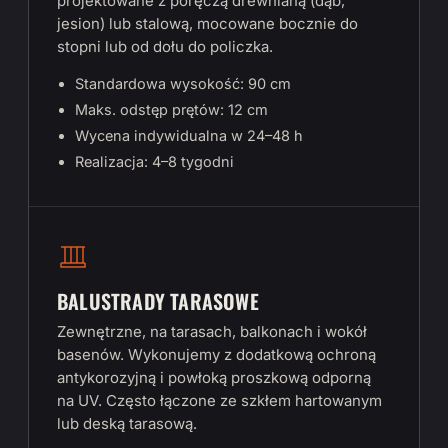
projektowane z poręczą drewnianą (dąb,
jesion) lub stalową, mocowane bocznie do
stopni lub od dołu do policzka.
Standardowa wysokość: 90 cm
Maks. odstęp prętów: 12 cm
Wycena indywidualna w 24–48 h
Realizacja: 4–8 tygodni
BALUSTRADY TARASOWE
Zewnętrzne, na tarasach, balkonach i wokół
basenów. Wykonujemy z dodatkową ochroną
antykorozyjną i powłoką proszkową odporną
na UV. Często łączone ze szkłem hartowanym
lub deską tarasową.