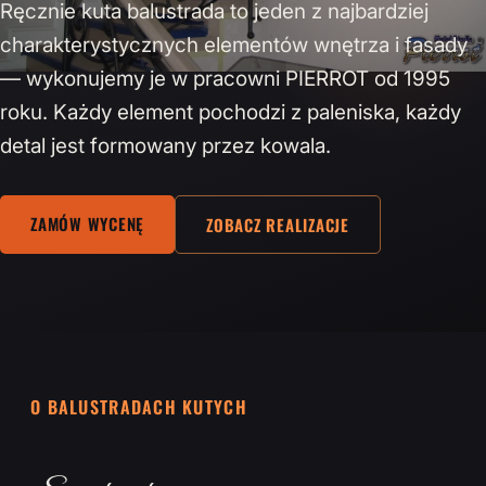
Ręcznie kuta balustrada to jeden z najbardziej
charakterystycznych elementów wnętrza i fasady
— wykonujemy je w pracowni PIERROT od 1995
roku. Każdy element pochodzi z paleniska, każdy
detal jest formowany przez kowala.
ZAMÓW WYCENĘ
ZOBACZ REALIZACJE
O BALUSTRADACH KUTYCH