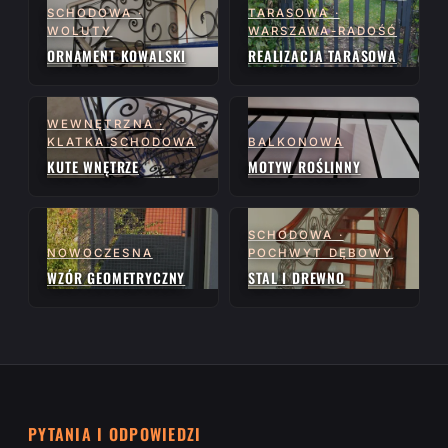
SCHODOWA ·
TARASOWA ·
WOLUTY
WARSZAWA-RADOŚĆ
ORNAMENT KOWALSKI
REALIZACJA TARASOWA
WEWNĘTRZNA ·
KLATKA SCHODOWA
BALKONOWA
KUTE WNĘTRZE
MOTYW ROŚLINNY
SCHODOWA ·
NOWOCZESNA
POCHWYT DĘBOWY
WZÓR GEOMETRYCZNY
STAL I DREWNO
PYTANIA I ODPOWIEDZI