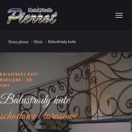
Strona główna
Oferta
Balustrady kute
BALUSTRADY KUTE ·
WARSZAWA · OD
1995
Balustrady kute
schodowe i tarasowe