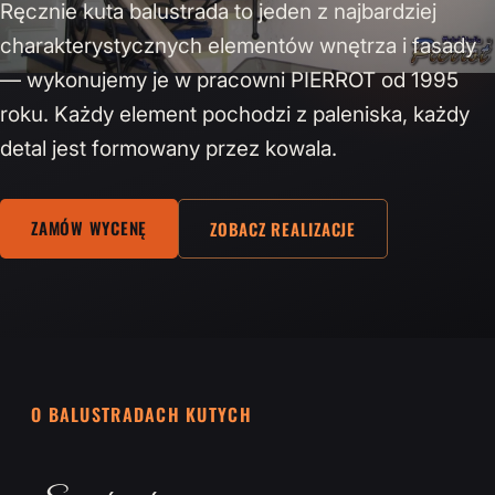
Ręcznie kuta balustrada to jeden z najbardziej
charakterystycznych elementów wnętrza i fasady
— wykonujemy je w pracowni PIERROT od 1995
roku. Każdy element pochodzi z paleniska, każdy
detal jest formowany przez kowala.
ZAMÓW WYCENĘ
ZOBACZ REALIZACJE
O BALUSTRADACH KUTYCH