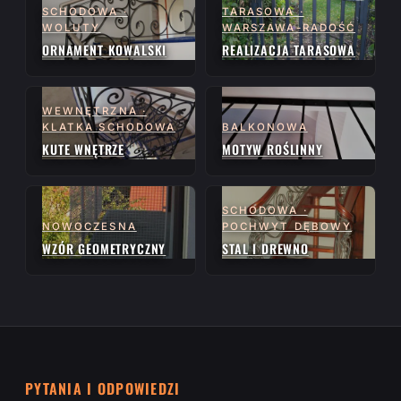
SCHODOWA ·
TARASOWA ·
WOLUTY
WARSZAWA-RADOŚĆ
ORNAMENT KOWALSKI
REALIZACJA TARASOWA
WEWNĘTRZNA ·
KLATKA SCHODOWA
BALKONOWA
KUTE WNĘTRZE
MOTYW ROŚLINNY
SCHODOWA ·
NOWOCZESNA
POCHWYT DĘBOWY
WZÓR GEOMETRYCZNY
STAL I DREWNO
PYTANIA I ODPOWIEDZI