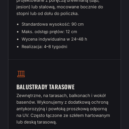
projektowane z poręczą drewnianą (dąb,
jesion) lub stalową, mocowane bocznie do
stopni lub od dołu do policzka.
Standardowa wysokość: 90 cm
Maks. odstęp prętów: 12 cm
Wycena indywidualna w 24–48 h
Realizacja: 4–8 tygodni
BALUSTRADY TARASOWE
Zewnętrzne, na tarasach, balkonach i wokół
basenów. Wykonujemy z dodatkową ochroną
antykorozyjną i powłoką proszkową odporną
na UV. Często łączone ze szkłem hartowanym
lub deską tarasową.