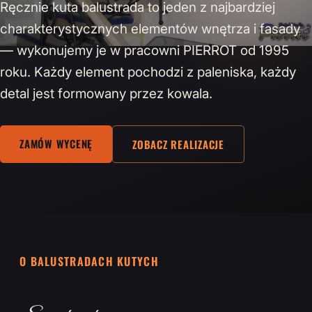
Ręcznie kuta balustrada to jeden z najbardziej
charakterystycznych elementów wnętrza i fasady
— wykonujemy je w pracowni PIERROT od 1995
roku. Każdy element pochodzi z paleniska, każdy
detal jest formowany przez kowala.
ZAMÓW WYCENĘ
ZOBACZ REALIZACJE
O BALUSTRADACH KUTYCH