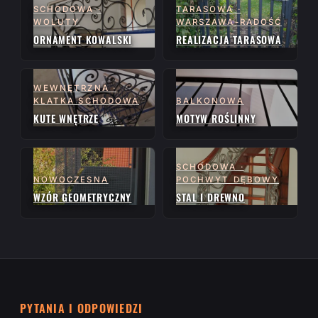
SCHODOWA ·
TARASOWA ·
WOLUTY
WARSZAWA-RADOŚĆ
ORNAMENT KOWALSKI
REALIZACJA TARASOWA
WEWNĘTRZNA ·
KLATKA SCHODOWA
BALKONOWA
KUTE WNĘTRZE
MOTYW ROŚLINNY
SCHODOWA ·
NOWOCZESNA
POCHWYT DĘBOWY
WZÓR GEOMETRYCZNY
STAL I DREWNO
PYTANIA I ODPOWIEDZI