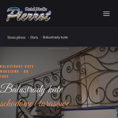
Strona główna
Oferta
Balustrady kute
BALUSTRADY KUTE ·
WARSZAWA · OD
1995
Balustrady kute
schodowe i tarasowe