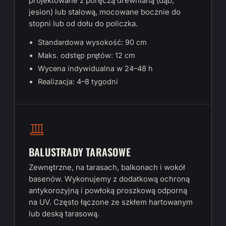
projektowane z poręczą drewnianą (dąb,
jesion) lub stalową, mocowane bocznie do
stopni lub od dołu do policzka.
Standardowa wysokość: 90 cm
Maks. odstęp prętów: 12 cm
Wycena indywidualna w 24–48 h
Realizacja: 4–8 tygodni
BALUSTRADY TARASOWE
Zewnętrzne, na tarasach, balkonach i wokół
basenów. Wykonujemy z dodatkową ochroną
antykorozyjną i powłoką proszkową odporną
na UV. Często łączone ze szkłem hartowanym
lub deską tarasową.