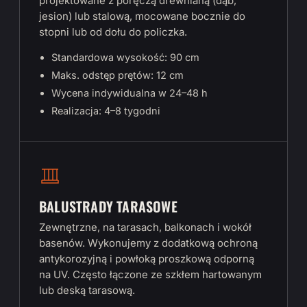
projektowane z poręczą drewnianą (dąb,
jesion) lub stalową, mocowane bocznie do
stopni lub od dołu do policzka.
Standardowa wysokość: 90 cm
Maks. odstęp prętów: 12 cm
Wycena indywidualna w 24–48 h
Realizacja: 4–8 tygodni
BALUSTRADY TARASOWE
Zewnętrzne, na tarasach, balkonach i wokół
basenów. Wykonujemy z dodatkową ochroną
antykorozyjną i powłoką proszkową odporną
na UV. Często łączone ze szkłem hartowanym
lub deską tarasową.