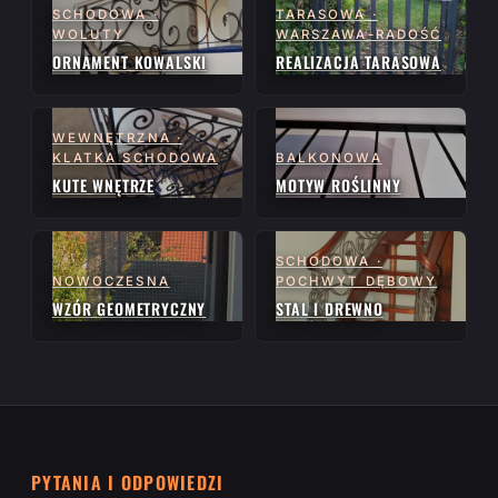
SCHODOWA ·
TARASOWA ·
WOLUTY
WARSZAWA-RADOŚĆ
ORNAMENT KOWALSKI
REALIZACJA TARASOWA
WEWNĘTRZNA ·
KLATKA SCHODOWA
BALKONOWA
KUTE WNĘTRZE
MOTYW ROŚLINNY
SCHODOWA ·
NOWOCZESNA
POCHWYT DĘBOWY
WZÓR GEOMETRYCZNY
STAL I DREWNO
PYTANIA I ODPOWIEDZI