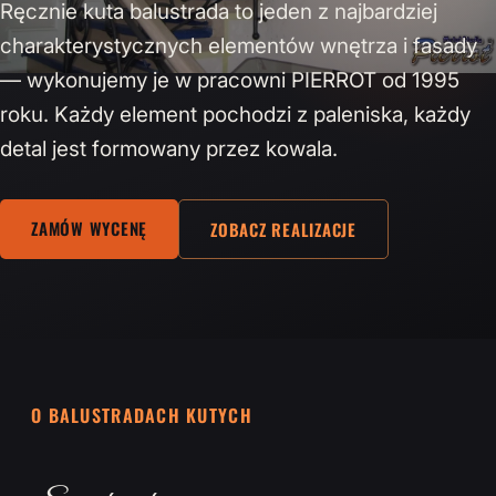
Ręcznie kuta balustrada to jeden z najbardziej
charakterystycznych elementów wnętrza i fasady
— wykonujemy je w pracowni PIERROT od 1995
roku. Każdy element pochodzi z paleniska, każdy
detal jest formowany przez kowala.
ZAMÓW WYCENĘ
ZOBACZ REALIZACJE
O BALUSTRADACH KUTYCH