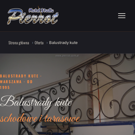
Strona główna
Oferta
Balustrady kute
BALUSTRADY KUTE ·
WARSZAWA · OD
1995
Balustrady kute
schodowe i tarasowe