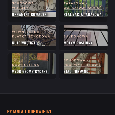
SCHODOWA ·
TARASOWA ·
WOLUTY
WARSZAWA-RADOŚĆ
ORNAMENT KOWALSKI
REALIZACJA TARASOWA
WEWNĘTRZNA ·
KLATKA SCHODOWA
BALKONOWA
KUTE WNĘTRZE
MOTYW ROŚLINNY
SCHODOWA ·
NOWOCZESNA
POCHWYT DĘBOWY
WZÓR GEOMETRYCZNY
STAL I DREWNO
PYTANIA I ODPOWIEDZI