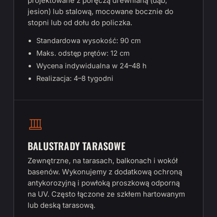
projektowane z poręczą drewnianą (dąb,
jesion) lub stalową, mocowane bocznie do
stopni lub od dołu do policzka.
Standardowa wysokość: 90 cm
Maks. odstęp prętów: 12 cm
Wycena indywidualna w 24–48 h
Realizacja: 4–8 tygodni
BALUSTRADY TARASOWE
Zewnętrzne, na tarasach, balkonach i wokół
basenów. Wykonujemy z dodatkową ochroną
antykorozyjną i powłoką proszkową odporną
na UV. Często łączone ze szkłem hartowanym
lub deską tarasową.