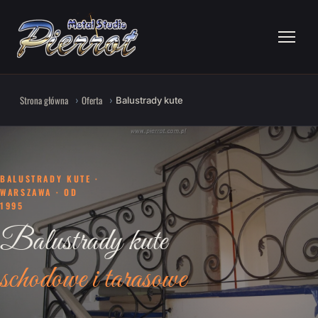
Strona główna
Oferta
Balustrady kute
BALUSTRADY KUTE ·
WARSZAWA · OD
1995
Balustrady kute
schodowe i tarasowe