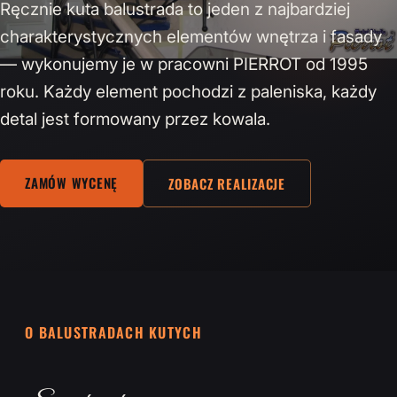
Ręcznie kuta balustrada to jeden z najbardziej
charakterystycznych elementów wnętrza i fasady
— wykonujemy je w pracowni PIERROT od 1995
roku. Każdy element pochodzi z paleniska, każdy
detal jest formowany przez kowala.
ZAMÓW WYCENĘ
ZOBACZ REALIZACJE
O BALUSTRADACH KUTYCH