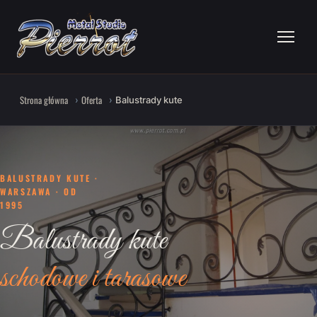
Strona główna
Oferta
Balustrady kute
BALUSTRADY KUTE ·
WARSZAWA · OD
1995
Balustrady kute
schodowe i tarasowe