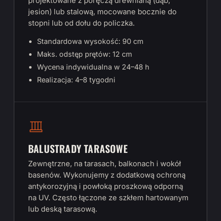
projektowane z poręczą drewnianą (dąb,
jesion) lub stalową, mocowane bocznie do
stopni lub od dołu do policzka.
Standardowa wysokość: 90 cm
Maks. odstęp prętów: 12 cm
Wycena indywidualna w 24–48 h
Realizacja: 4–8 tygodni
BALUSTRADY TARASOWE
Zewnętrzne, na tarasach, balkonach i wokół
basenów. Wykonujemy z dodatkową ochroną
antykorozyjną i powłoką proszkową odporną
na UV. Często łączone ze szkłem hartowanym
lub deską tarasową.