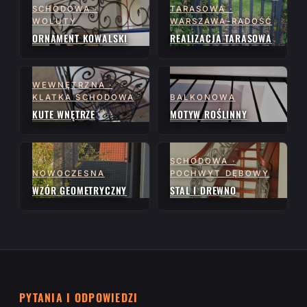
SCHODOWA ·
TARASOWA ·
WOLUTY
WARSZAWA-RADOŚĆ
ORNAMENT KOWALSKI
REALIZACJA TARASOWA
WEWNĘTRZNA ·
KLATKA SCHODOWA
BALKONOWA
KUTE WNĘTRZE
MOTYW ROŚLINNY
SCHODOWA ·
NOWOCZESNA
POCHWYT DĘBOWY
WZÓR GEOMETRYCZNY
STAL I DREWNO
PYTANIA I ODPOWIEDZI