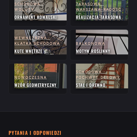
SCHODOWA ·
TARASOWA ·
WOLUTY
WARSZAWA-RADOŚĆ
ORNAMENT KOWALSKI
REALIZACJA TARASOWA
WEWNĘTRZNA ·
KLATKA SCHODOWA
BALKONOWA
KUTE WNĘTRZE
MOTYW ROŚLINNY
SCHODOWA ·
NOWOCZESNA
POCHWYT DĘBOWY
WZÓR GEOMETRYCZNY
STAL I DREWNO
PYTANIA I ODPOWIEDZI