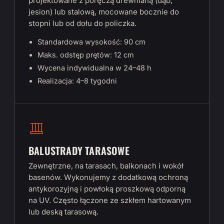
projektowane z poręczą drewnianą (dąb,
jesion) lub stalową, mocowane bocznie do
stopni lub od dołu do policzka.
Standardowa wysokość: 90 cm
Maks. odstęp prętów: 12 cm
Wycena indywidualna w 24–48 h
Realizacja: 4–8 tygodni
BALUSTRADY TARASOWE
Zewnętrzne, na tarasach, balkonach i wokół
basenów. Wykonujemy z dodatkową ochroną
antykorozyjną i powłoką proszkową odporną
na UV. Często łączone ze szkłem hartowanym
lub deską tarasową.