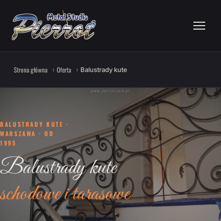
Strona główna
Oferta
Balustrady kute
BALUSTRADY KUTE ·
WARSZAWA · OD
1995
Balustrady kute
schodowe i tarasowe