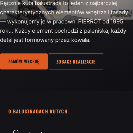
Ręcznie kuta balustrada to jeden z najbardziej
charakterystycznych elementów wnętrza i fasady
— wykonujemy je w pracowni PIERROT od 1995
roku. Każdy element pochodzi z paleniska, każdy
detal jest formowany przez kowala.
ZAMÓW WYCENĘ
ZOBACZ REALIZACJE
O BALUSTRADACH KUTYCH