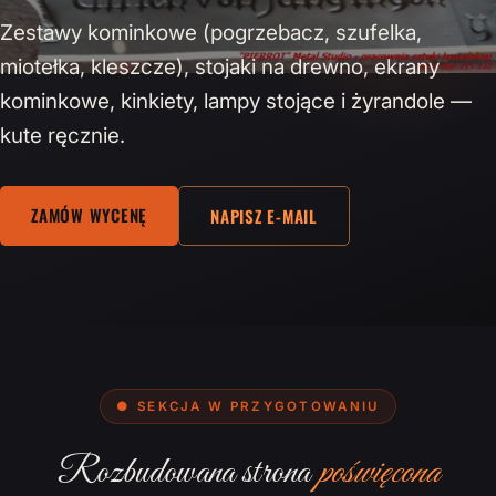
Zestawy kominkowe (pogrzebacz, szufelka,
miotełka, kleszcze), stojaki na drewno, ekrany
kominkowe, kinkiety, lampy stojące i żyrandole —
kute ręcznie.
ZAMÓW WYCENĘ
NAPISZ E-MAIL
● SEKCJA W PRZYGOTOWANIU
Rozbudowana strona
poświęcona