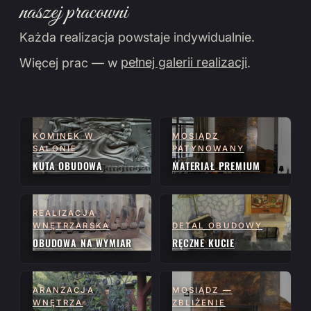
naszej pracowni
Każda realizacja powstaje indywidualnie.
Więcej prac — w
pełnej galerii realizacji
.
KOMINEK W
MOSIĄDZ
SALONIE
PATYNOWANY
KUTA OBUDOWA
MATERIAŁ PREMIUM
REALIZACJA
WNĘTRZARSKA
DETAL OBUDOWY
OBUDOWA NA WYMIAR
RĘCZNE KUCIE
ARANŻACJA
MOSIĄDZ —
WNĘTRZA
ZBLIŻENIE