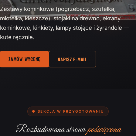
Zestawy kominkowe (pogrzebacz, szufelka,
miotełka, kleszcze), stojaki na drewno, ekrany
kominkowe, kinkiety, lampy stojące i żyrandole —
kute ręcznie.
ZAMÓW WYCENĘ
NAPISZ E-MAIL
● SEKCJA W PRZYGOTOWANIU
Rozbudowana strona
poświęcona