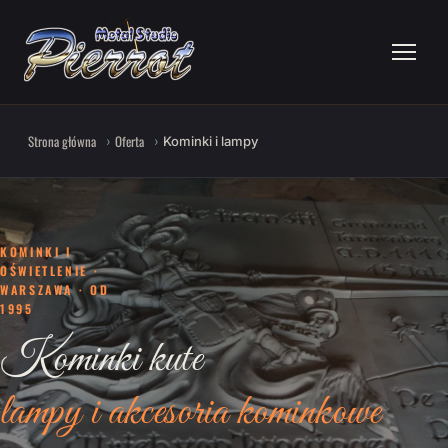
Strona główna
Oferta
Kominki i lampy
KOMINKI I
OŚWIETLENIE ·
WARSZAWA · OD
1995
Kominki kute
lampy i akcesoria kominkowe