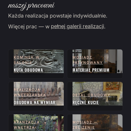
naszej pracowni
Każda realizacja powstaje indywidualnie.
Więcej prac — w
pełnej galerii realizacji
.
KOMINEK W
MOSIĄDZ
SALONIE
PATYNOWANY
KUTA OBUDOWA
MATERIAŁ PREMIUM
REALIZACJA
WNĘTRZARSKA
DETAL OBUDOWY
OBUDOWA NA WYMIAR
RĘCZNE KUCIE
ARANŻACJA
MOSIĄDZ —
WNĘTRZA
ZBLIŻENIE