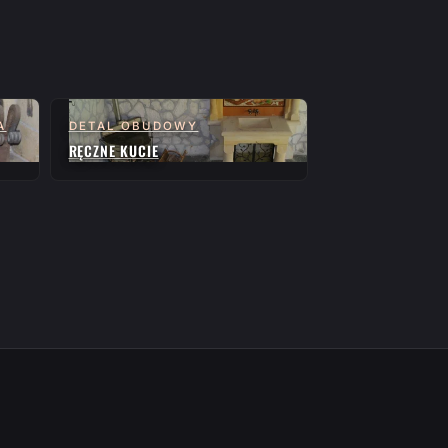
A
DETAL OBUDOWY
RĘCZNE KUCIE