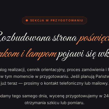
● SEKCJA W PRZYGOTOWANIU
zbudowana strona
poświęc
nkom i lampom
pojawi się wk
log realizacji, cennik orientacyjny, proces zamówienia i 
ą w tym momencie w przygotowaniu. Jeśli planują Państw
już teraz — prosimy o kontakt telefoniczny lub mailowy.
damy tego samego dnia, wycenę przygotowujemy w 24
otrzymania szkicu lub pomiaru.