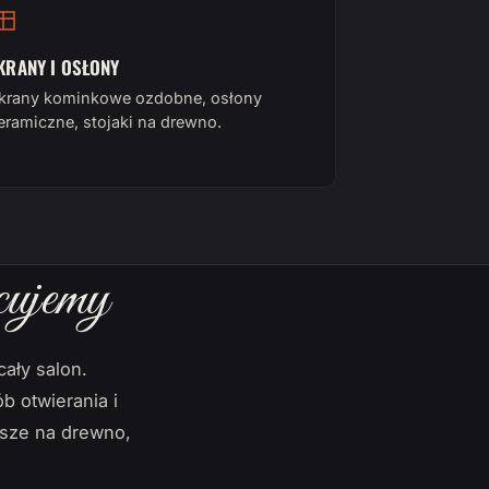
KRANY I OSŁONY
krany kominkowe ozdobne, osłony
eramiczne, stojaki na drewno.
cujemy
cały salon.
 otwierania i
osze na drewno,