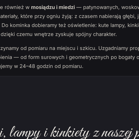
ale również w
mosiądzu i miedzi
— patynowanych, woskow
eriały, które przy ogniu żyją: z czasem nabierają głębi, 
 Do kominka dobieramy też oświetlenie: kute lampy, kinki
dzięki czemu wnętrze zyskuje spójny charakter.
czynamy od pomiaru na miejscu i szkicu. Uzgadniamy pro
dobienia — od form surowych i geometrycznych po bogaty o
jemy w 24–48 godzin od pomiaru.
lampy i kinkiety z naszej 