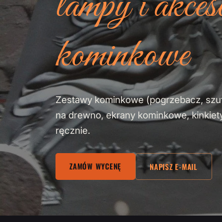
lampy i akces
kominkowe
Zestawy kominkowe (pogrzebacz, szufel
na drewno, ekrany kominkowe, kinkiety
ręcznie.
ZAMÓW WYCENĘ
NAPISZ E-MAIL