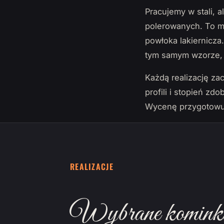
Pracujemy w stali, 
polerowanych. To mat
powłoka lakiernicza.
tym samym wzorze, 
Każdą realizację za
profili i stopień z
Wycenę przygotowu
REALIZACJE
Wybrane kominki, 