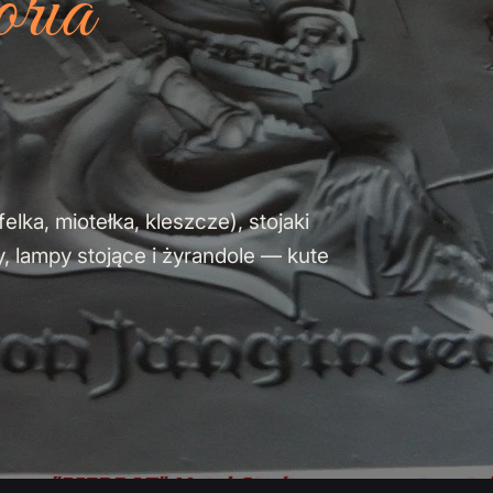
oria
ka, miotełka, kleszcze), stojaki
, lampy stojące i żyrandole — kute