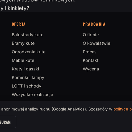
 i kinkiety?
OFERTA
PRACOWNIA
Balustrady kute
O firmie
Bramy kute
O kowalstwie
Ogrodzenia kute
Proces
Meble kute
Kontakt
Kraty i daszki
Wycena
Kominki i lampy
LOFT i schody
Wszystkie realizacje
anonimowej analizy ruchu (Google Analytics). Szczegóły w
polityce 
istrz Sztuki Kowalskiej
ZUCAM