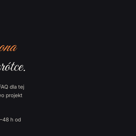
ona
rótce.
FAQ dla tej
o projekt
–48 h od