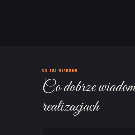
CO JUŻ WIADOMO
Co dobrze wiadom
realizacjach