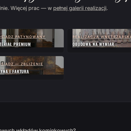
lnie. Więcej prac — w
pełnej galerii realizacji
.
SIĄDZ PATYNOWANY
REALIZACJA WNĘTRZARSK
TERIAŁ PREMIUM
OBUDOWA NA WYMIAR
SIĄDZ — ZBLIŻENIE
TYNA I FAKTURA
towych wkładów kominkowych?