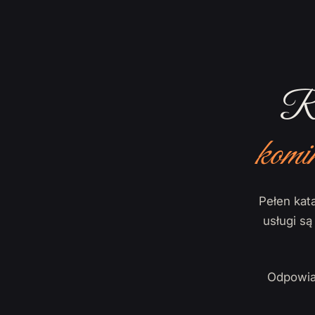
Ro
komi
Pełen kata
usługi s
Odpowia