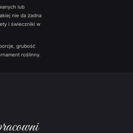
anych lub
jakiej nie da żadna
ety i świeczniki w
porcje, grubość
rnament roślinny.
pracowni