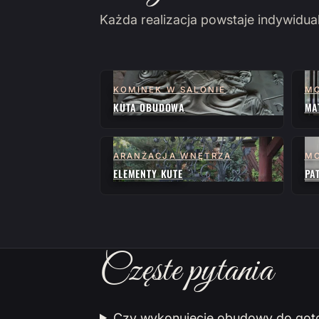
Każda realizacja powstaje indywidua
KOMINEK W SALONIE
MO
KUTA OBUDOWA
MA
ARANŻACJA WNĘTRZA
MO
ELEMENTY KUTE
PA
Częste pytania
Czy wykonujecie obudowy do go