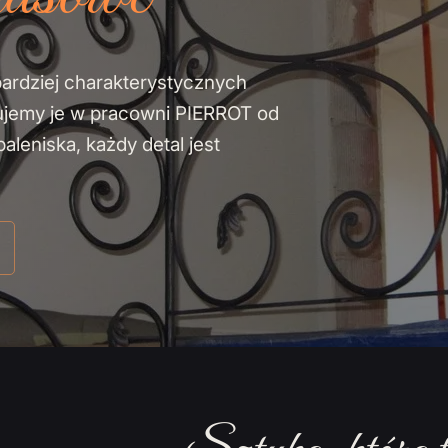
bardziej charakterystycznych
ujemy je w pracowni PIERROT od
leniska, każdy detal jest