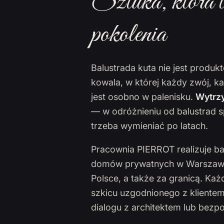
Sztuka, która t
pokolenia
Balustrada kuta nie jest produ
kowala, w której każdy zwój, k
jest osobno w palenisku.
Wytrzy
— w odróżnieniu od balustrad s
trzeba wymieniać po latach.
Pracownia PIERROT realizuje ba
domów prywatnych w Warszawie,
Polsce, a także za granicą. Ka
szkicu uzgodnionego z klientem
dialogu z architektem lub bezp