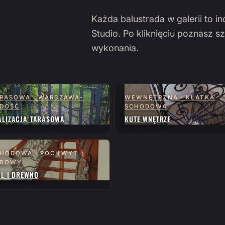
Każda balustrada w galerii to i
Studio. Po kliknięciu poznasz sz
wykonania.
RASOWA · WARSZAWA-
WEWNĘTRZNA · KLATKA
DOŚĆ
SCHODOWA
ALIZACJA TARASOWA
KUTE WNĘTRZE
HODOWA · POCHWYT
ĘBOWY
AL I DREWNO