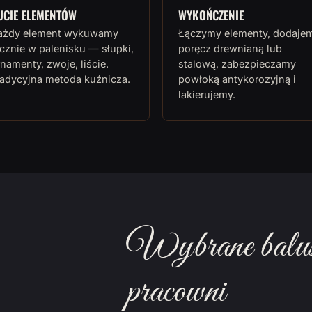
UCIE ELEMENTÓW
WYKOŃCZENIE
ażdy element wykuwamy
Łączymy elementy, dodaje
cznie w palenisku — słupki,
poręcz drewnianą lub
namenty, zwoje, liście.
stalową, zabezpieczamy
radycyjna metoda kuźnicza.
powłoką antykorozyjną i
lakierujemy.
Wybrane balust
pracowni