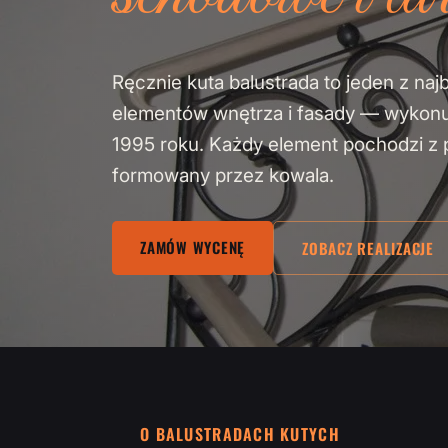
Ręcznie kuta balustrada to jeden z naj
elementów wnętrza i fasady — wykon
1995 roku. Każdy element pochodzi z pa
formowany przez kowala.
ZAMÓW WYCENĘ
ZOBACZ REALIZACJE
O BALUSTRADACH KUTYCH