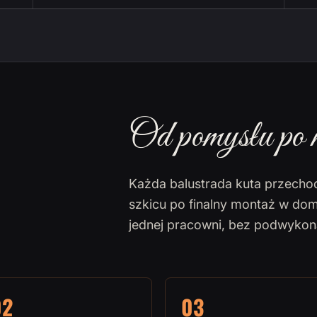
Od pomysłu po 
Każda balustrada kuta przecho
szkicu po finalny montaż w dom
jednej pracowni, bez podwyko
02
03