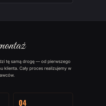
montaż
dzi tę samą drogę — od pierwszego
u klienta. Cały proces realizujemy w
nawców.
04