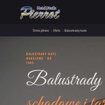
Strona główna
Oferta
Balustrady kute
BALUSTRADY KUTE ·
WARSZAWA · OD
1995
Balustrady 
schodowe i ta