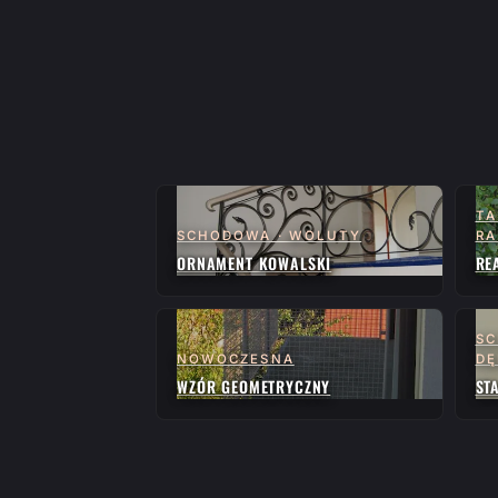
TA
SCHODOWA · WOLUTY
RA
ORNAMENT KOWALSKI
RE
SC
NOWOCZESNA
D
WZÓR GEOMETRYCZNY
ST