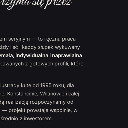
rzyma się przez
ktem seryjnym — to ręczna praca
ażdy liść i każdy słupek wykuwany
mała, indywidualna i naprawialna
pawanych z gotowych profili, które
lustrady kute od 1995 roku, dla
 Konstancinie, Wilanowie i całej
żdą realizację rozpoczynamy od
 — projekt powstaje wspólnie, w
ośrednio z inwestorem.