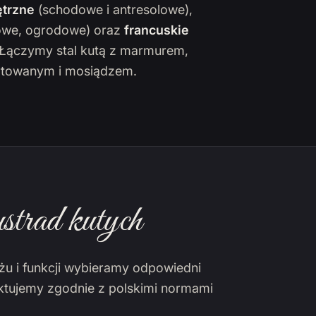
trzne
(schodowe i antresolowe),
owe, ogrodowe) oraz
francuskie
. Łączymy stal kutą z marmurem,
towanym i mosiądzem.
strad kutych
żu i funkcji wybieramy odpowiedni
ektujemy zgodnie z polskimi normami