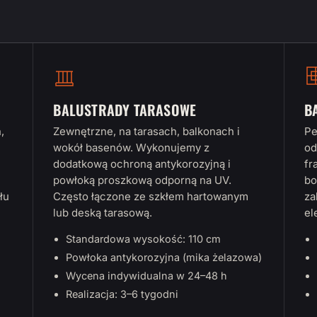
BALUSTRADY TARASOWE
B
,
Zewnętrzne, na tarasach, balkonach i
Pe
wokół basenów. Wykonujemy z
od
dodatkową ochroną antykorozyjną i
fr
powłoką proszkową odporną na UV.
bo
łu
Często łączone ze szkłem hartowanym
za
lub deską tarasową.
el
Standardowa wysokość: 110 cm
Powłoka antykorozyjna (mika żelazowa)
Wycena indywidualna w 24–48 h
Realizacja: 3–6 tygodni