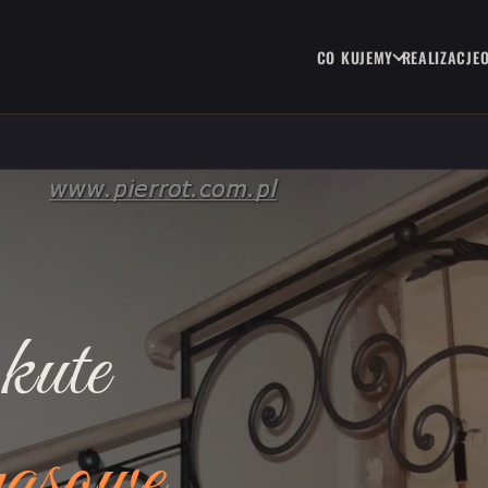
CO KUJEMY
REALIZACJE
kute
rasowe