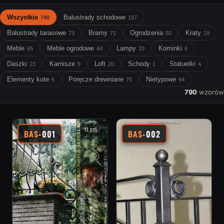
Wszystkie
Balustrady schodowe
790
197
Balustrady tarasowe
Bramy
Ogrodzenia
Kraty
73
71
50
19
Meble
Meble ogrodowe
Lampy
Kominki
65
44
33
6
Daszki
Karnisze
Loft
Schody
Statuetki
23
9
20
1
4
Elementy kute
Poręcze drewniane
Nietypowe
6
75
94
790
wzorów
11 zdj.
BAS
-001
BAS
-002