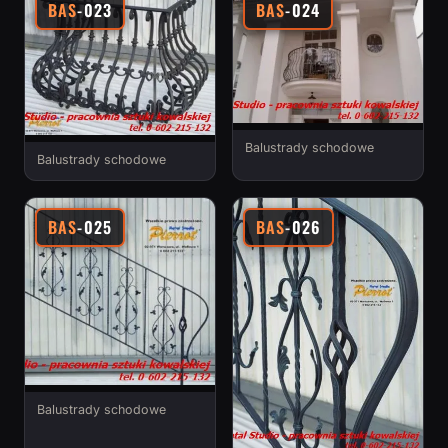
BAS
-023
BAS
-024
Balustrady schodowe
Balustrady schodowe
BAS
-025
BAS
-026
Balustrady schodowe