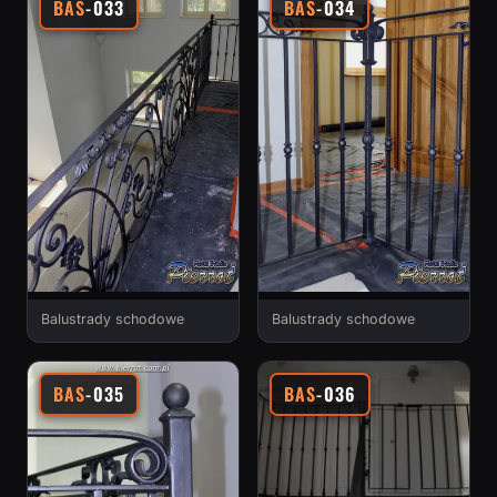
BAS
-033
BAS
-034
Balustrady schodowe
Balustrady schodowe
BAS
-035
BAS
-036