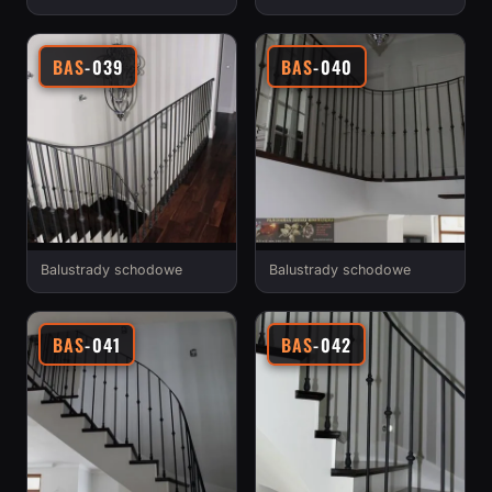
BAS
-039
BAS
-040
Balustrady schodowe
Balustrady schodowe
BAS
-041
BAS
-042