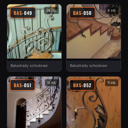
26 zdj.
8 zdj.
BAS
-049
BAS
-050
Balustrady schodowe
Balustrady schodowe
12 zdj.
11 zdj.
BAS
-051
BAS
-052