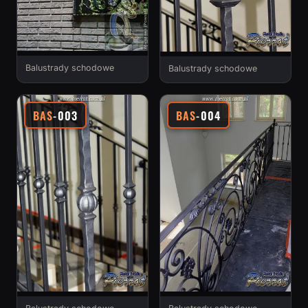
Balustrady schodowe
Balustrady schodowe
BAS
-003
BAS
-004