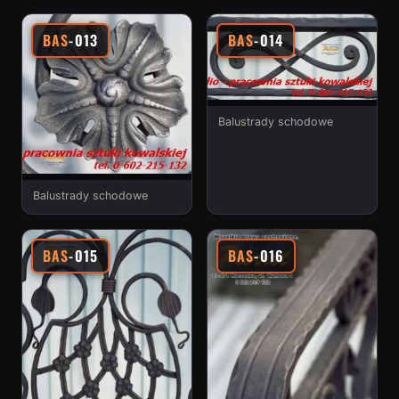
BAS
-013
BAS
-014
Balustrady schodowe
Balustrady schodowe
BAS
-015
BAS
-016