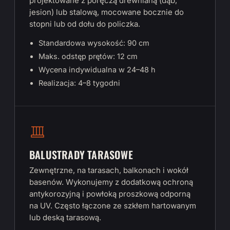
projektowane z poręczą drewnianą (dąb,
jesion) lub stalową, mocowane bocznie do
stopni lub od dołu do policzka.
Standardowa wysokość: 90 cm
Maks. odstęp prętów: 12 cm
Wycena indywidualna w 24–48 h
Realizacja: 4–8 tygodni
BALUSTRADY TARASOWE
Zewnętrzne, na tarasach, balkonach i wokół
basenów. Wykonujemy z dodatkową ochroną
antykorozyjną i powłoką proszkową odporną
na UV. Często łączone ze szkłem hartowanym
lub deską tarasową.