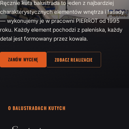
Ręcznie kuta balustrada to jeden z najbardziej
charakterystycznych elementów wnętrza i fasady
— wykonujemy je w pracowni PIERROT od 1995
roku. Każdy element pochodzi z paleniska, każdy
detal jest formowany przez kowala.
ZAMÓW WYCENĘ
ZOBACZ REALIZACJE
O BALUSTRADACH KUTYCH