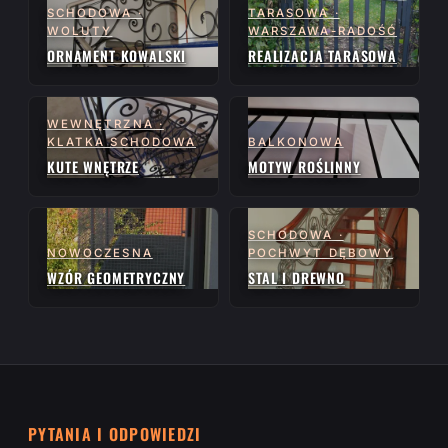
SCHODOWA ·
TARASOWA ·
WOLUTY
WARSZAWA-RADOŚĆ
ORNAMENT KOWALSKI
REALIZACJA TARASOWA
WEWNĘTRZNA ·
KLATKA SCHODOWA
BALKONOWA
KUTE WNĘTRZE
MOTYW ROŚLINNY
SCHODOWA ·
NOWOCZESNA
POCHWYT DĘBOWY
WZÓR GEOMETRYCZNY
STAL I DREWNO
PYTANIA I ODPOWIEDZI