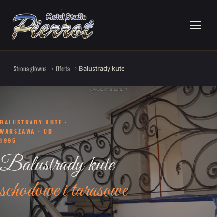
Strona główna
Oferta
Balustrady kute
BALUSTRADY KUTE ·
WARSZAWA · OD
1995
Balustrady kute
schodowe i tarasowe