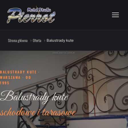
Strona główna
Oferta
Balustrady kute
BALUSTRADY KUTE ·
WARSZAWA · OD
1995
Balustrady kute
schodowe i tarasowe