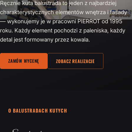
Ręcznie kuta balustrada to jeden z najbardziej
charakterystycznych elementów wnętrza i fasady
— wykonujemy je w pracowni PIERROT od 1995
roku. Każdy element pochodzi z paleniska, każdy
detal jest formowany przez kowala.
ZAMÓW WYCENĘ
ZOBACZ REALIZACJE
O BALUSTRADACH KUTYCH