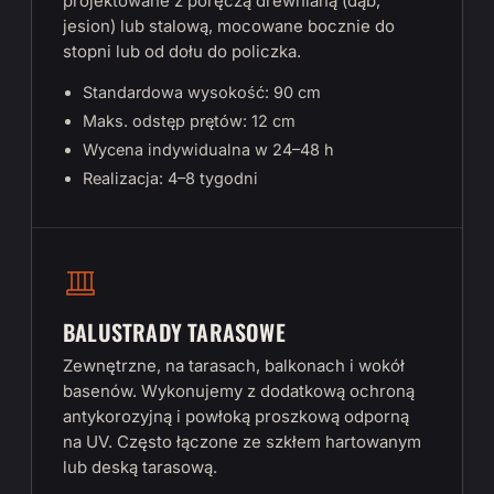
projektowane z poręczą drewnianą (dąb,
jesion) lub stalową, mocowane bocznie do
stopni lub od dołu do policzka.
Standardowa wysokość: 90 cm
Maks. odstęp prętów: 12 cm
Wycena indywidualna w 24–48 h
Realizacja: 4–8 tygodni
BALUSTRADY TARASOWE
Zewnętrzne, na tarasach, balkonach i wokół
basenów. Wykonujemy z dodatkową ochroną
antykorozyjną i powłoką proszkową odporną
na UV. Często łączone ze szkłem hartowanym
lub deską tarasową.