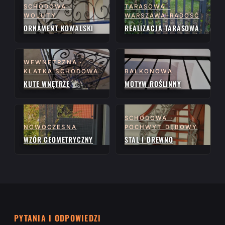
SCHODOWA ·
TARASOWA ·
WOLUTY
WARSZAWA-RADOŚĆ
ORNAMENT KOWALSKI
REALIZACJA TARASOWA
WEWNĘTRZNA ·
KLATKA SCHODOWA
BALKONOWA
KUTE WNĘTRZE
MOTYW ROŚLINNY
SCHODOWA ·
NOWOCZESNA
POCHWYT DĘBOWY
WZÓR GEOMETRYCZNY
STAL I DREWNO
PYTANIA I ODPOWIEDZI