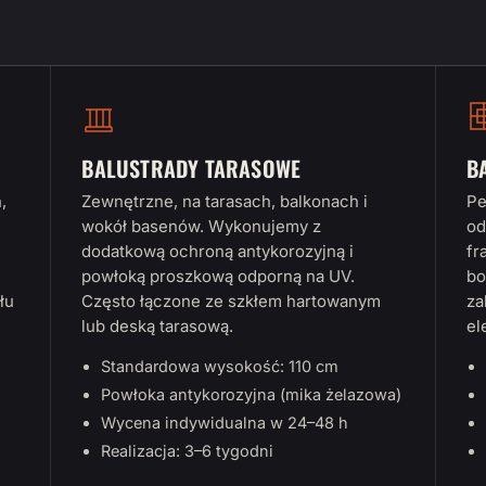
BALUSTRADY TARASOWE
B
,
Zewnętrzne, na tarasach, balkonach i
Pe
wokół basenów. Wykonujemy z
od
dodatkową ochroną antykorozyjną i
fr
powłoką proszkową odporną na UV.
bo
łu
Często łączone ze szkłem hartowanym
za
lub deską tarasową.
el
Standardowa wysokość: 110 cm
Powłoka antykorozyjna (mika żelazowa)
Wycena indywidualna w 24–48 h
Realizacja: 3–6 tygodni