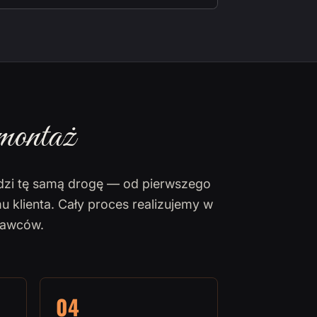
montaż
dzi tę samą drogę — od pierwszego
u klienta. Cały proces realizujemy w
nawców.
04