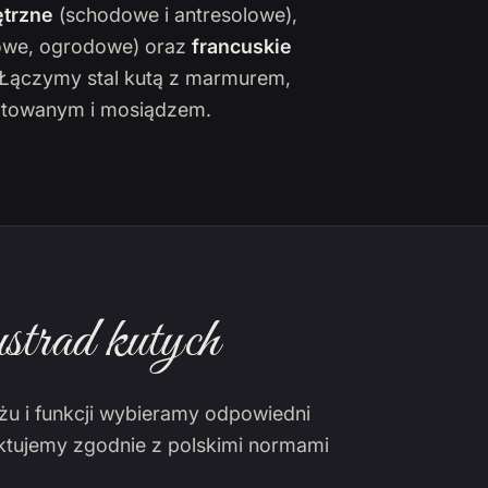
trzne
(schodowe i antresolowe),
owe, ogrodowe) oraz
francuskie
. Łączymy stal kutą z marmurem,
towanym i mosiądzem.
strad kutych
żu i funkcji wybieramy odpowiedni
ektujemy zgodnie z polskimi normami