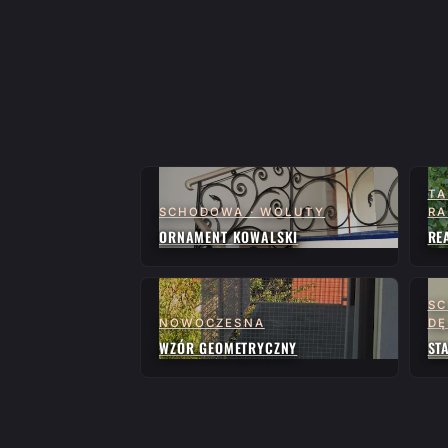
TA
SCHODOWA · WOLUTY
RA
ORNAMENT KOWALSKI
RE
SC
NOWOCZESNA
D
WZÓR GEOMETRYCZNY
ST