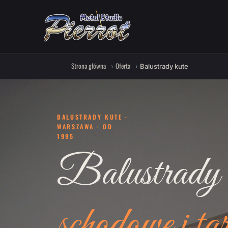
Strona główna
Oferta
Balustrady kute
BALUSTRADY KUTE ·
WARSZAWA · OD
1995
Balustrady 
schodowe i ta