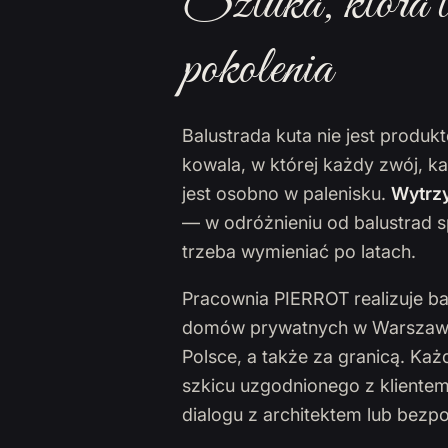
Sztuka, która t
pokolenia
Balustrada kuta nie jest produ
kowala, w której każdy zwój, k
jest osobno w palenisku.
Wytrzy
— w odróżnieniu od balustrad s
trzeba wymieniać po latach.
Pracownia PIERROT realizuje ba
domów prywatnych w Warszawie,
Polsce, a także za granicą. Ka
szkicu uzgodnionego z klientem
dialogu z architektem lub bezp