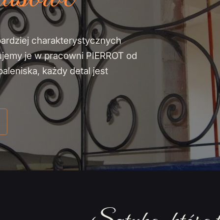
bardziej charakterystycznych
ujemy je w pracowni PIERROT od
leniska, każdy detal jest