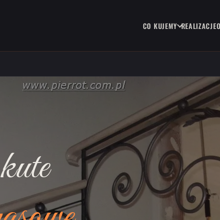
CO KUJEMY
REALIZACJE
kute
rasowe