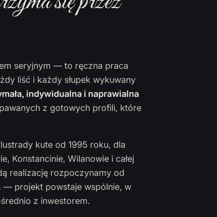
rzyma się przez
ktem seryjnym — to ręczna praca
ażdy liść i każdy słupek wykuwany
mała, indywidualna i naprawialna
pawanych z gotowych profili, które
lustrady kute od 1995 roku, dla
 Konstancinie, Wilanowie i całej
żdą realizację rozpoczynamy od
 — projekt powstaje wspólnie, w
ośrednio z inwestorem.