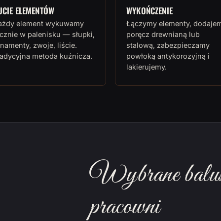
UCIE ELEMENTÓW
WYKOŃCZENIE
ażdy element wykuwamy
Łączymy elementy, dodaje
cznie w palenisku — słupki,
poręcz drewnianą lub
namenty, zwoje, liście.
stalową, zabezpieczamy
radycyjna metoda kuźnicza.
powłoką antykorozyjną i
lakierujemy.
Wybrane balust
pracowni