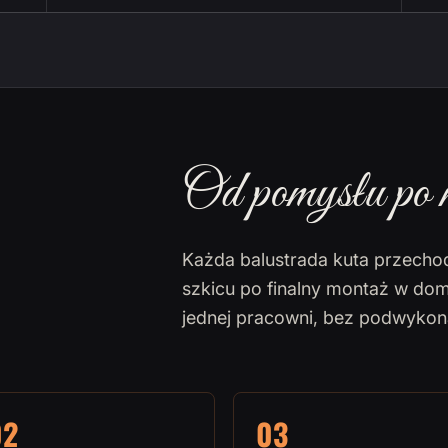
Od pomysłu po 
Każda balustrada kuta przecho
szkicu po finalny montaż w dom
jednej pracowni, bez podwyko
02
03