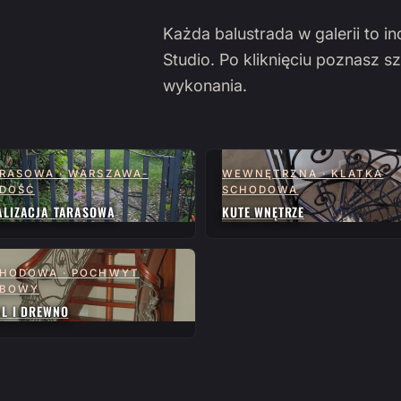
Każda balustrada w galerii to i
Studio. Po kliknięciu poznasz sz
wykonania.
RASOWA · WARSZAWA-
WEWNĘTRZNA · KLATKA
DOŚĆ
SCHODOWA
ALIZACJA TARASOWA
KUTE WNĘTRZE
HODOWA · POCHWYT
ĘBOWY
AL I DREWNO