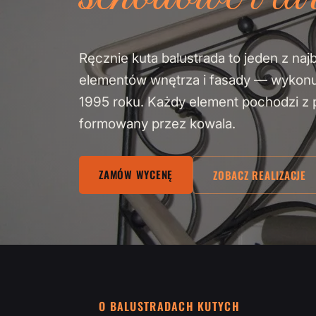
Ręcznie kuta balustrada to jeden z naj
elementów wnętrza i fasady — wykon
1995 roku. Każdy element pochodzi z pa
formowany przez kowala.
ZAMÓW WYCENĘ
ZOBACZ REALIZACJE
O BALUSTRADACH KUTYCH