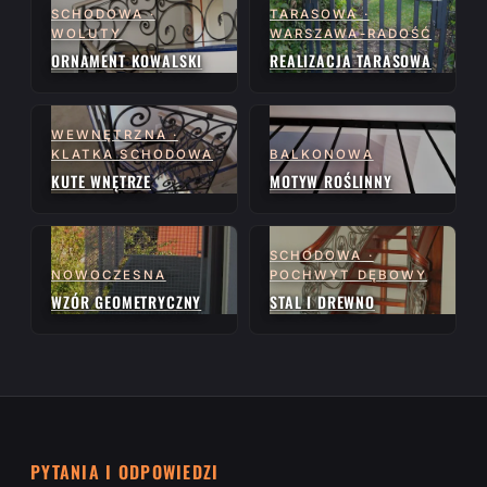
SCHODOWA ·
TARASOWA ·
WOLUTY
WARSZAWA-RADOŚĆ
ORNAMENT KOWALSKI
REALIZACJA TARASOWA
WEWNĘTRZNA ·
KLATKA SCHODOWA
BALKONOWA
KUTE WNĘTRZE
MOTYW ROŚLINNY
SCHODOWA ·
NOWOCZESNA
POCHWYT DĘBOWY
WZÓR GEOMETRYCZNY
STAL I DREWNO
PYTANIA I ODPOWIEDZI