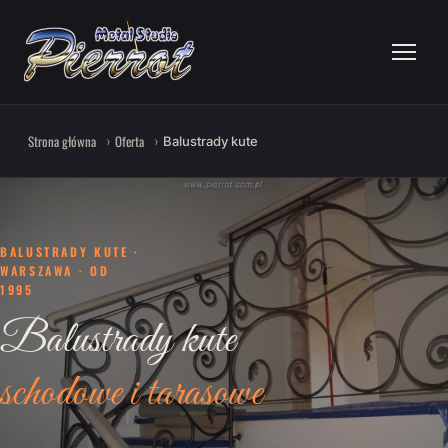
Strona główna
Oferta
Balustrady kute
BALUSTRADY KUTE ·
WARSZAWA · OD
1995
Balustrady kute
schodowe i tarasowe