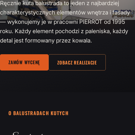
Ręcznie kuta balustrada to jeden z najbardziej
charakterystycznych elementów wnętrza i fasady
— wykonujemy je w pracowni PIERROT od 1995
roku. Każdy element pochodzi z paleniska, każdy
detal jest formowany przez kowala.
ZAMÓW WYCENĘ
ZOBACZ REALIZACJE
O BALUSTRADACH KUTYCH