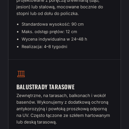
projektowane z poręczą drewnianą (dąb,
jesion) lub stalową, mocowane bocznie do
stopni lub od dołu do policzka.
Standardowa wysokość: 90 cm
Maks. odstęp prętów: 12 cm
Wycena indywidualna w 24–48 h
Realizacja: 4–8 tygodni
BALUSTRADY TARASOWE
Zewnętrzne, na tarasach, balkonach i wokół
basenów. Wykonujemy z dodatkową ochroną
antykorozyjną i powłoką proszkową odporną
na UV. Często łączone ze szkłem hartowanym
lub deską tarasową.