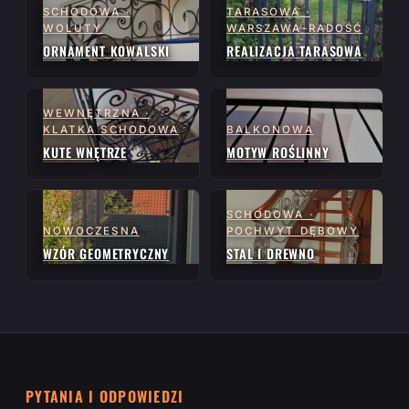
SCHODOWA ·
TARASOWA ·
WOLUTY
WARSZAWA-RADOŚĆ
ORNAMENT KOWALSKI
REALIZACJA TARASOWA
WEWNĘTRZNA ·
KLATKA SCHODOWA
BALKONOWA
KUTE WNĘTRZE
MOTYW ROŚLINNY
SCHODOWA ·
NOWOCZESNA
POCHWYT DĘBOWY
WZÓR GEOMETRYCZNY
STAL I DREWNO
PYTANIA I ODPOWIEDZI