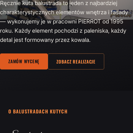
Ręcznie kuta balustrada to jeden z najbardziej
charakterystycznych elementów wnętrza i fasady
— wykonujemy je w pracowni PIERROT od 1995
roku. Każdy element pochodzi z paleniska, każdy
detal jest formowany przez kowala.
ZAMÓW WYCENĘ
ZOBACZ REALIZACJE
O BALUSTRADACH KUTYCH