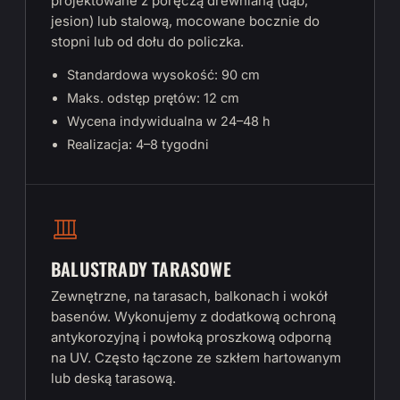
projektowane z poręczą drewnianą (dąb,
jesion) lub stalową, mocowane bocznie do
stopni lub od dołu do policzka.
Standardowa wysokość: 90 cm
Maks. odstęp prętów: 12 cm
Wycena indywidualna w 24–48 h
Realizacja: 4–8 tygodni
BALUSTRADY TARASOWE
Zewnętrzne, na tarasach, balkonach i wokół
basenów. Wykonujemy z dodatkową ochroną
antykorozyjną i powłoką proszkową odporną
na UV. Często łączone ze szkłem hartowanym
lub deską tarasową.