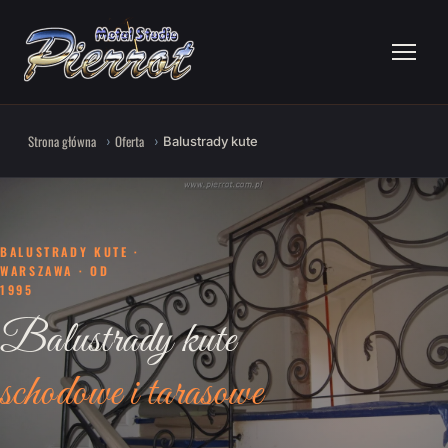
Strona główna
Oferta
Balustrady kute
BALUSTRADY KUTE ·
WARSZAWA · OD
1995
Balustrady kute
schodowe i tarasowe