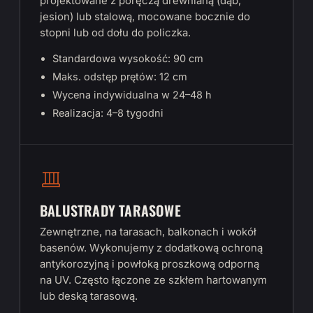
projektowane z poręczą drewnianą (dąb,
jesion) lub stalową, mocowane bocznie do
stopni lub od dołu do policzka.
Standardowa wysokość: 90 cm
Maks. odstęp prętów: 12 cm
Wycena indywidualna w 24–48 h
Realizacja: 4–8 tygodni
BALUSTRADY TARASOWE
Zewnętrzne, na tarasach, balkonach i wokół
basenów. Wykonujemy z dodatkową ochroną
antykorozyjną i powłoką proszkową odporną
na UV. Często łączone ze szkłem hartowanym
lub deską tarasową.