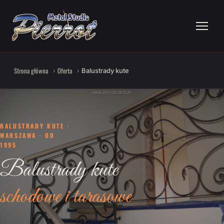
Strona główna
Oferta
Balustrady kute
BALUSTRADY KUTE ·
WARSZAWA · OD
1995
Balustrady kute
schodowe i tarasowe