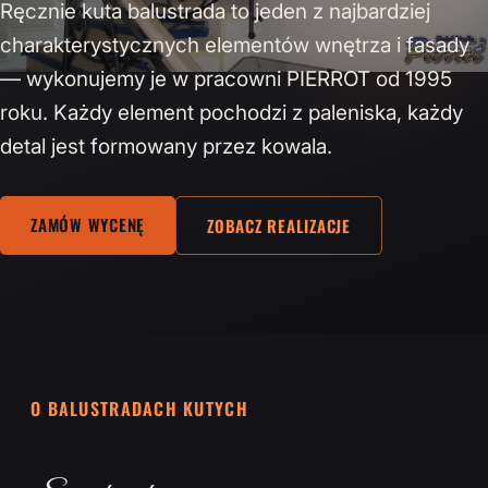
Ręcznie kuta balustrada to jeden z najbardziej
charakterystycznych elementów wnętrza i fasady
— wykonujemy je w pracowni PIERROT od 1995
roku. Każdy element pochodzi z paleniska, każdy
detal jest formowany przez kowala.
ZAMÓW WYCENĘ
ZOBACZ REALIZACJE
O BALUSTRADACH KUTYCH