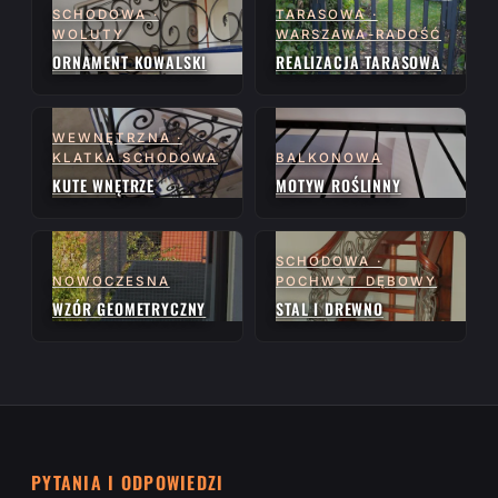
SCHODOWA ·
TARASOWA ·
WOLUTY
WARSZAWA-RADOŚĆ
ORNAMENT KOWALSKI
REALIZACJA TARASOWA
WEWNĘTRZNA ·
KLATKA SCHODOWA
BALKONOWA
KUTE WNĘTRZE
MOTYW ROŚLINNY
SCHODOWA ·
NOWOCZESNA
POCHWYT DĘBOWY
WZÓR GEOMETRYCZNY
STAL I DREWNO
PYTANIA I ODPOWIEDZI