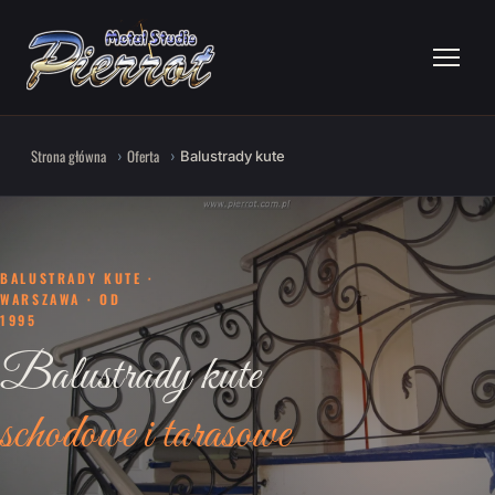
Strona główna
Oferta
Balustrady kute
BALUSTRADY KUTE ·
WARSZAWA · OD
1995
Balustrady kute
schodowe i tarasowe