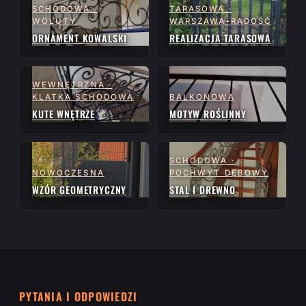
SCHODOWA ·
TARASOWA ·
WOLUTY
WARSZAWA-RADOŚĆ
ORNAMENT KOWALSKI
REALIZACJA TARASOWA
WEWNĘTRZNA ·
KLATKA SCHODOWA
BALKONOWA
KUTE WNĘTRZE
MOTYW ROŚLINNY
SCHODOWA ·
NOWOCZESNA
POCHWYT DĘBOWY
WZÓR GEOMETRYCZNY
STAL I DREWNO
PYTANIA I ODPOWIEDZI