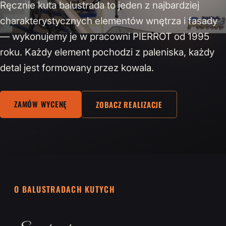
Ręcznie kuta balustrada to jeden z najbardziej
charakterystycznych elementów wnętrza i fasady
— wykonujemy je w pracowni PIERROT od 1995
roku. Każdy element pochodzi z paleniska, każdy
detal jest formowany przez kowala.
ZAMÓW WYCENĘ
ZOBACZ REALIZACJE
O BALUSTRADACH KUTYCH