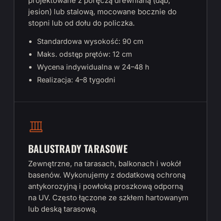
projektowane z poręczą drewnianą (dąb,
jesion) lub stalową, mocowane bocznie do
stopni lub od dołu do policzka.
Standardowa wysokość: 90 cm
Maks. odstęp prętów: 12 cm
Wycena indywidualna w 24–48 h
Realizacja: 4–8 tygodni
BALUSTRADY TARASOWE
Zewnętrzne, na tarasach, balkonach i wokół
basenów. Wykonujemy z dodatkową ochroną
antykorozyjną i powłoką proszkową odporną
na UV. Często łączone ze szkłem hartowanym
lub deską tarasową.