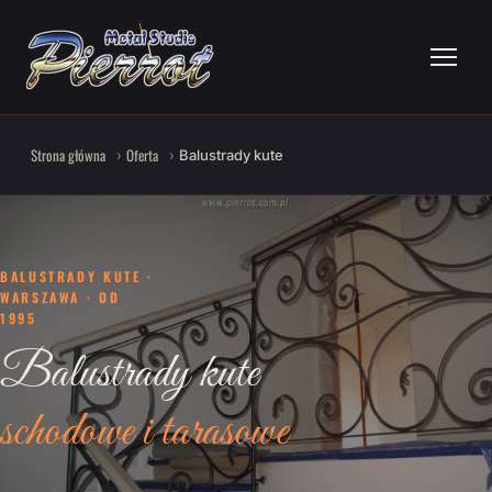
Strona główna
Oferta
Balustrady kute
BALUSTRADY KUTE ·
WARSZAWA · OD
1995
Balustrady kute
schodowe i tarasowe