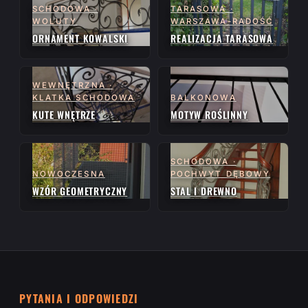
SCHODOWA ·
TARASOWA ·
WOLUTY
WARSZAWA-RADOŚĆ
ORNAMENT KOWALSKI
REALIZACJA TARASOWA
WEWNĘTRZNA ·
KLATKA SCHODOWA
BALKONOWA
KUTE WNĘTRZE
MOTYW ROŚLINNY
SCHODOWA ·
NOWOCZESNA
POCHWYT DĘBOWY
WZÓR GEOMETRYCZNY
STAL I DREWNO
PYTANIA I ODPOWIEDZI