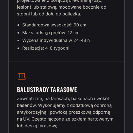
projektowane z poręczą drewnianą (dąb,
jesion) lub stalową, mocowane bocznie do
stopni lub od dołu do policzka.
Standardowa wysokość: 90 cm
Maks. odstęp prętów: 12 cm
Wycena indywidualna w 24–48 h
Realizacja: 4–8 tygodni
BALUSTRADY TARASOWE
Zewnętrzne, na tarasach, balkonach i wokół
basenów. Wykonujemy z dodatkową ochroną
antykorozyjną i powłoką proszkową odporną
na UV. Często łączone ze szkłem hartowanym
lub deską tarasową.