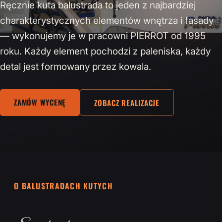
Ręcznie kuta balustrada to jeden z najbardziej
charakterystycznych elementów wnętrza i fasady
— wykonujemy je w pracowni PIERROT od 1995
roku. Każdy element pochodzi z paleniska, każdy
detal jest formowany przez kowala.
ZAMÓW WYCENĘ
ZOBACZ REALIZACJE
O BALUSTRADACH KUTYCH