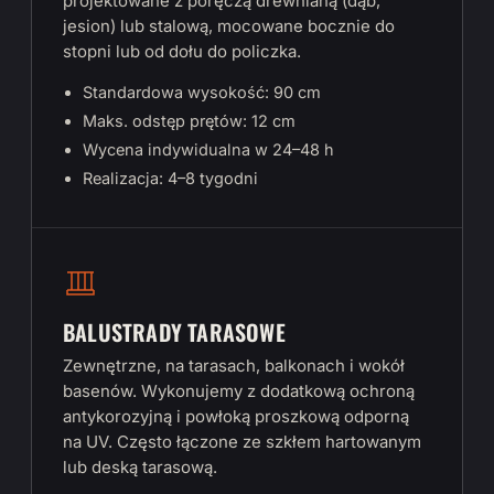
projektowane z poręczą drewnianą (dąb,
jesion) lub stalową, mocowane bocznie do
stopni lub od dołu do policzka.
Standardowa wysokość: 90 cm
Maks. odstęp prętów: 12 cm
Wycena indywidualna w 24–48 h
Realizacja: 4–8 tygodni
BALUSTRADY TARASOWE
Zewnętrzne, na tarasach, balkonach i wokół
basenów. Wykonujemy z dodatkową ochroną
antykorozyjną i powłoką proszkową odporną
na UV. Często łączone ze szkłem hartowanym
lub deską tarasową.