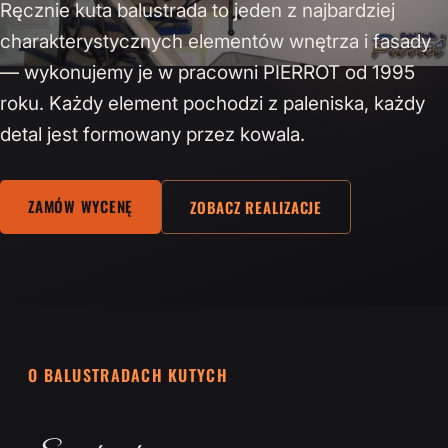
Ręcznie kuta balustrada to jeden z najbardziej
charakterystycznych elementów wnętrza i fasady
— wykonujemy je w pracowni PIERROT od 1995
roku. Każdy element pochodzi z paleniska, każdy
detal jest formowany przez kowala.
ZAMÓW WYCENĘ
ZOBACZ REALIZACJE
O BALUSTRADACH KUTYCH