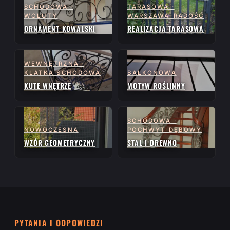
SCHODOWA ·
TARASOWA ·
WOLUTY
WARSZAWA-RADOŚĆ
ORNAMENT KOWALSKI
REALIZACJA TARASOWA
WEWNĘTRZNA ·
KLATKA SCHODOWA
BALKONOWA
KUTE WNĘTRZE
MOTYW ROŚLINNY
SCHODOWA ·
NOWOCZESNA
POCHWYT DĘBOWY
WZÓR GEOMETRYCZNY
STAL I DREWNO
PYTANIA I ODPOWIEDZI