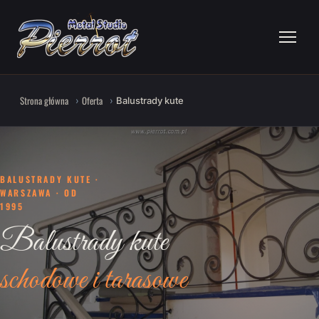
Strona główna
Oferta
Balustrady kute
BALUSTRADY KUTE ·
WARSZAWA · OD
1995
Balustrady kute
schodowe i tarasowe