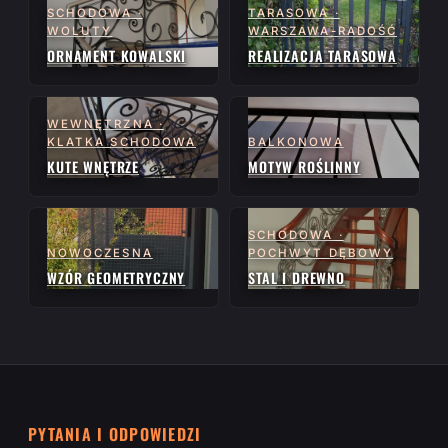
SCHODOWA ·
TARASOWA ·
WOLUTY
WARSZAWA-RADOŚĆ
ORNAMENT KOWALSKI
REALIZACJA TARASOWA
WEWNĘTRZNA ·
KLATKA SCHODOWA
BALKONOWA
KUTE WNĘTRZE
MOTYW ROŚLINNY
SCHODOWA ·
NOWOCZESNA
POCHWYT DĘBOWY
WZÓR GEOMETRYCZNY
STAL I DREWNO
PYTANIA I ODPOWIEDZI