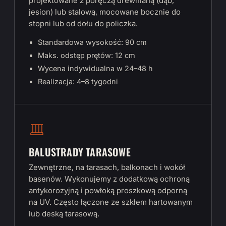
projektowane z poręczą drewnianą (dąb,
jesion) lub stalową, mocowane bocznie do
stopni lub od dołu do policzka.
Standardowa wysokość: 90 cm
Maks. odstęp prętów: 12 cm
Wycena indywidualna w 24–48 h
Realizacja: 4–8 tygodni
BALUSTRADY TARASOWE
Zewnętrzne, na tarasach, balkonach i wokół
basenów. Wykonujemy z dodatkową ochroną
antykorozyjną i powłoką proszkową odporną
na UV. Często łączone ze szkłem hartowanym
lub deską tarasową.