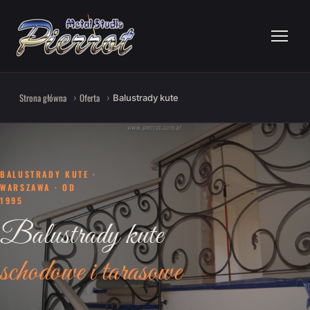
Strona główna
Oferta
Balustrady kute
BALUSTRADY KUTE ·
WARSZAWA · OD
1995
Balustrady kute
schodowe i tarasowe