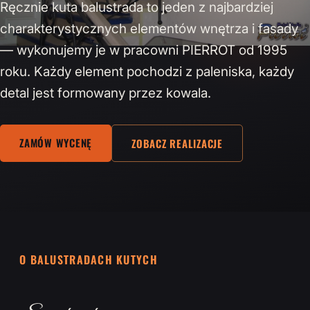
Ręcznie kuta balustrada to jeden z najbardziej
charakterystycznych elementów wnętrza i fasady
— wykonujemy je w pracowni PIERROT od 1995
roku. Każdy element pochodzi z paleniska, każdy
detal jest formowany przez kowala.
ZAMÓW WYCENĘ
ZOBACZ REALIZACJE
O BALUSTRADACH KUTYCH