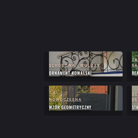
TA
SCHODOWA · WOLUTY
RA
ORNAMENT KOWALSKI
RE
SC
NOWOCZESNA
D
WZÓR GEOMETRYCZNY
ST