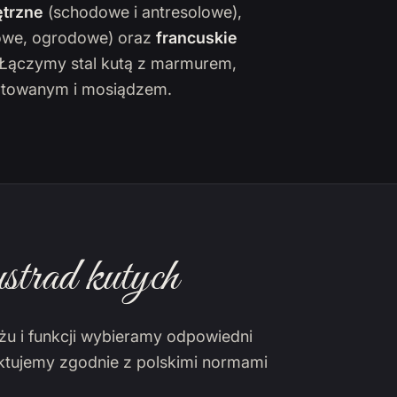
trzne
(schodowe i antresolowe),
owe, ogrodowe) oraz
francuskie
. Łączymy stal kutą z marmurem,
towanym i mosiądzem.
strad kutych
żu i funkcji wybieramy odpowiedni
ektujemy zgodnie z polskimi normami