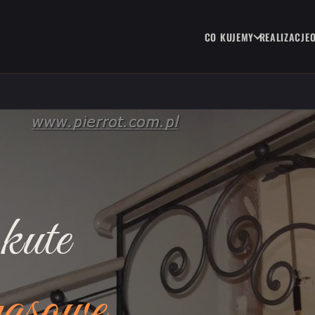
CO KUJEMY
REALIZACJE
kute
rasowe