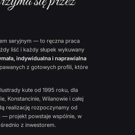
rzyma się przez
ktem seryjnym — to ręczna praca
ażdy liść i każdy słupek wykuwany
mała, indywidualna i naprawialna
pawanych z gotowych profili, które
lustrady kute od 1995 roku, dla
 Konstancinie, Wilanowie i całej
żdą realizację rozpoczynamy od
 — projekt powstaje wspólnie, w
ośrednio z inwestorem.