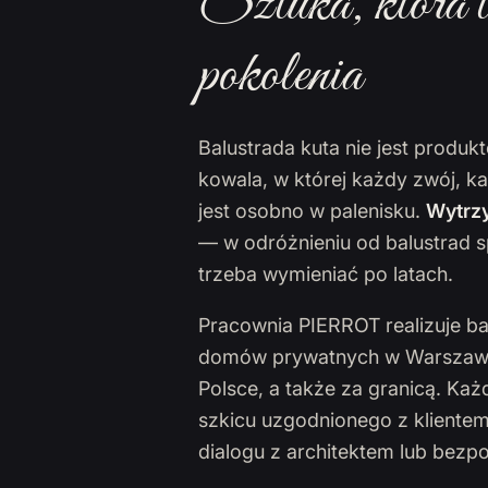
Sztuka, która t
pokolenia
Balustrada kuta nie jest produ
kowala, w której każdy zwój, k
jest osobno w palenisku.
Wytrzy
— w odróżnieniu od balustrad s
trzeba wymieniać po latach.
Pracownia PIERROT realizuje ba
domów prywatnych w Warszawie,
Polsce, a także za granicą. Ka
szkicu uzgodnionego z klientem
dialogu z architektem lub bezp