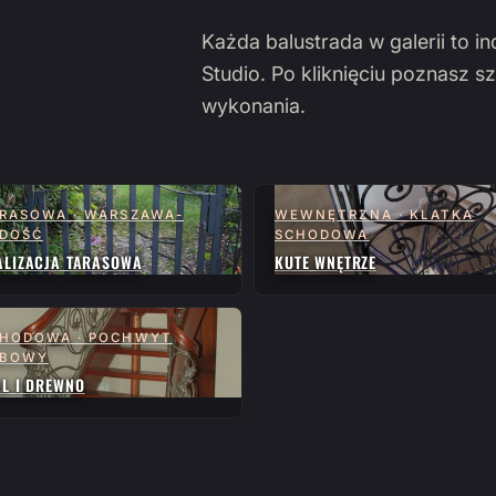
Każda balustrada w galerii to i
Studio. Po kliknięciu poznasz sz
wykonania.
RASOWA · WARSZAWA-
WEWNĘTRZNA · KLATKA
DOŚĆ
SCHODOWA
ALIZACJA TARASOWA
KUTE WNĘTRZE
HODOWA · POCHWYT
ĘBOWY
AL I DREWNO