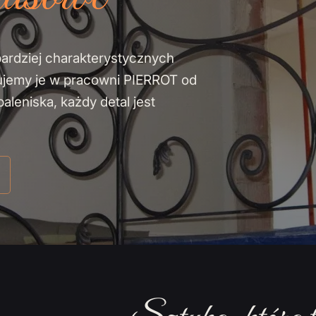
bardziej charakterystycznych
ujemy je w pracowni PIERROT od
leniska, każdy detal jest