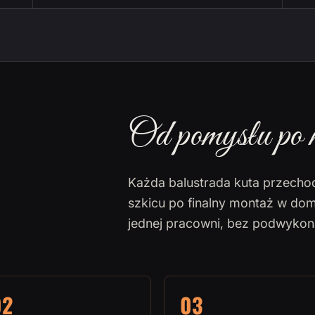
Od pomysłu po 
Każda balustrada kuta przecho
szkicu po finalny montaż w dom
jednej pracowni, bez podwyko
02
03