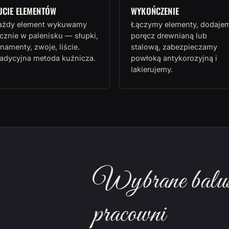
UCIE ELEMENTÓW
WYKOŃCZENIE
ażdy element wykuwamy
Łączymy elementy, dodaje
cznie w palenisku — słupki,
poręcz drewnianą lub
namenty, zwoje, liście.
stalową, zabezpieczamy
radycyjna metoda kuźnicza.
powłoką antykorozyjną i
lakierujemy.
Wybrane balust
pracowni