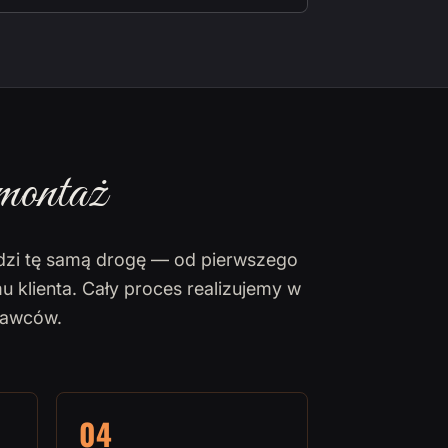
montaż
dzi tę samą drogę — od pierwszego
u klienta. Cały proces realizujemy w
nawców.
04