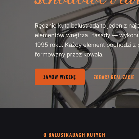
Ręcznie kuta balustrada to jeden z naj
elementów wnętrza i fasady — wykon
1995 roku. Każdy element pochodzi z pa
formowany przez kowala.
ZAMÓW WYCENĘ
ZOBACZ REALIZACJE
O BALUSTRADACH KUTYCH