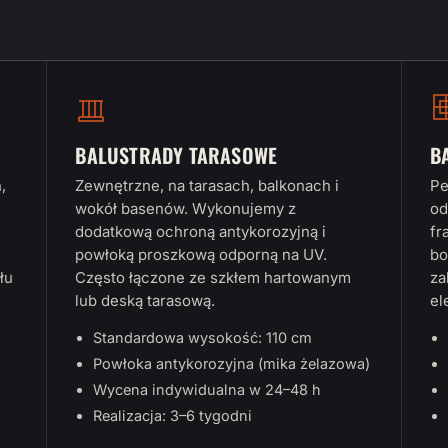
BALUSTRADY TARASOWE
B
,
Zewnętrzne, na tarasach, balkonach i
Pe
wokół basenów. Wykonujemy z
od
dodatkową ochroną antykorozyjną i
fr
powłoką proszkową odporną na UV.
bo
łu
Często łączone ze szkłem hartowanym
za
lub deską tarasową.
el
Standardowa wysokość: 110 cm
Powłoka antykorozyjna (mika żelazowa)
Wycena indywidualna w 24–48 h
Realizacja: 3–6 tygodni