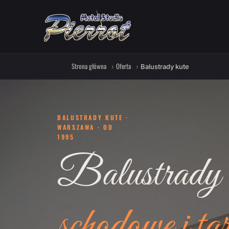
Strona główna
Oferta
Balustrady kute
BALUSTRADY KUTE ·
WARSZAWA · OD
1995
Balustrady 
schodowe i ta