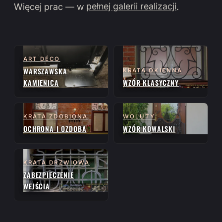
Więcej prac — w
pełnej galerii realizacji
.
ART DÉCO
WARSZAWSKA
KRATA OKIENNA
KAMIENICA
WZÓR KLASYCZNY
KRATA ZDOBIONA
WOLUTY
OCHRONA I OZDOBA
WZÓR KOWALSKI
KRATA DRZWIOWA
ZABEZPIECZENIE
WEJŚCIA