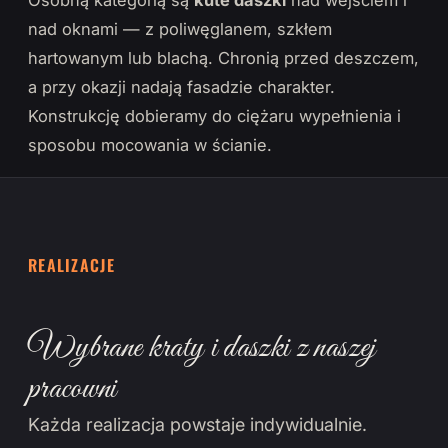
Osobną kategorią są
kute daszki
nad wejściem i
nad oknami — z poliwęglanem, szkłem
hartowanym lub blachą. Chronią przed deszczem,
a przy okazji nadają fasadzie charakter.
Konstrukcję dobieramy do ciężaru wypełnienia i
sposobu mocowania w ścianie.
REALIZACJE
Wybrane kraty i daszki z naszej
pracowni
Każda realizacja powstaje indywidualnie.