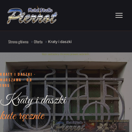
Strona główna
Oferta
Kraty i daszki
KRATY I DASZKI ·
WARSZAWA · OD
1995
Kraty i daszki
kute ręcznie