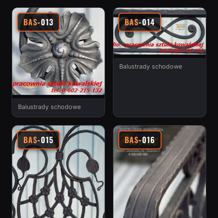
BAS
-013
BAS
-014
Balustrady schodowe
Balustrady schodowe
BAS
-015
BAS
-016