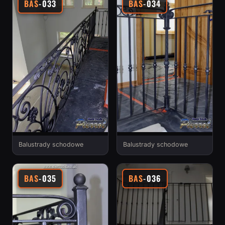
BAS
-033
BAS
-034
Balustrady schodowe
Balustrady schodowe
BAS
-035
BAS
-036