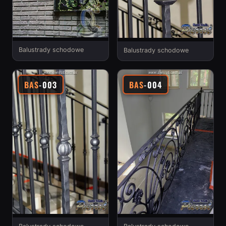
Balustrady schodowe
Balustrady schodowe
BAS
-003
BAS
-004