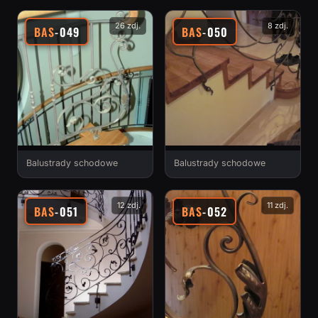
26 zdj.
8 zdj.
BAS
-049
BAS
-050
Balustrady schodowe
Balustrady schodowe
12 zdj.
11 zdj.
BAS
-051
BAS
-052