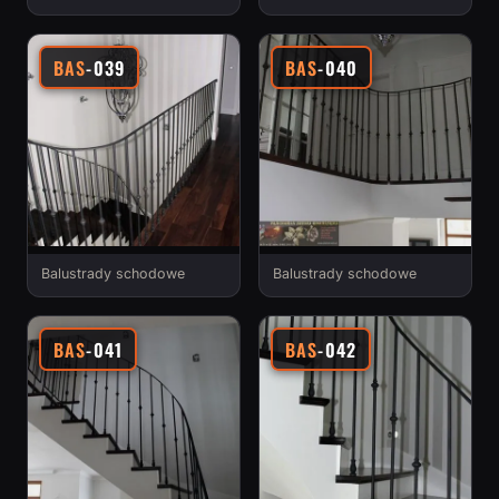
BAS
-039
BAS
-040
Balustrady schodowe
Balustrady schodowe
BAS
-041
BAS
-042