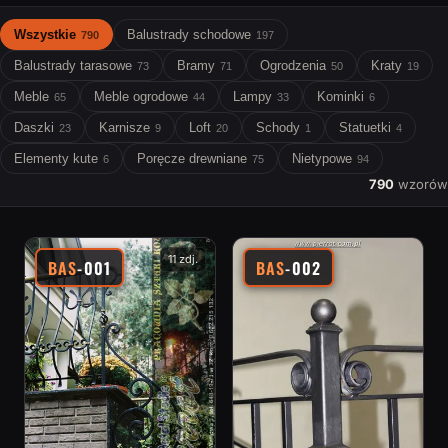
Wszystkie
Balustrady schodowe
790
197
Balustrady tarasowe
Bramy
Ogrodzenia
Kraty
73
71
50
19
Meble
Meble ogrodowe
Lampy
Kominki
65
44
33
6
Daszki
Karnisze
Loft
Schody
Statuetki
23
9
20
1
4
Elementy kute
Poręcze drewniane
Nietypowe
6
75
94
790
wzorów
11 zdj.
BAS
-001
BAS
-002