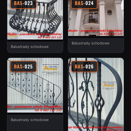
BAS
-023
BAS
-024
Balustrady schodowe
Balustrady schodowe
BAS
-025
BAS
-026
Balustrady schodowe