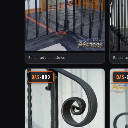
Balustrady schodowe
Balustr
BAS
-009
BAS
-