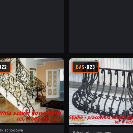
022
BAS
-023
ady schodowe
Balustrady schodowe