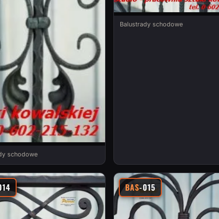
Balustrady schodowe
ady schodowe
014
BAS
-015