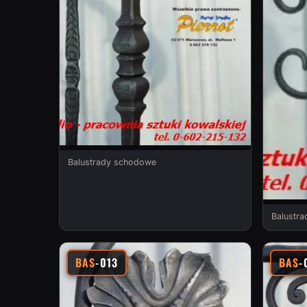
Balustrady schodowe
Balustr
BAS
-013
BAS
-