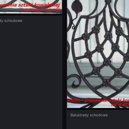
ady schodowe
Balustrady schodowe