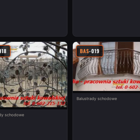
018
BAS
-019
Balustrady schodowe
ady schodowe