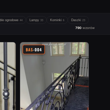
ble ogrodowe
Lampy
Kominki
Daszki
44
33
6
23
790
wzorów
BAS
-004