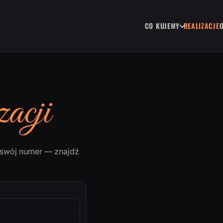
CO KUJEMY
REALIZACJE
zacji
a swój numer — znajdź