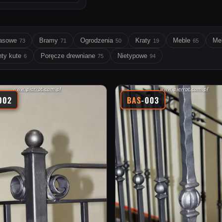
rasowe
Bramy
Ogrodzenia
Kraty
Meble
Me
73
71
50
19
65
ty kute
Poręcze drewniane
Nietypowe
6
75
94
002
BAS
-003