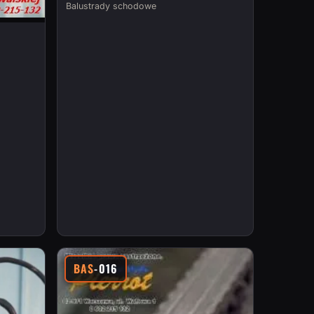
Balustrady schodowe
BAS
-016