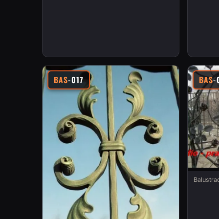
BAS
-017
BAS
-
Balustr