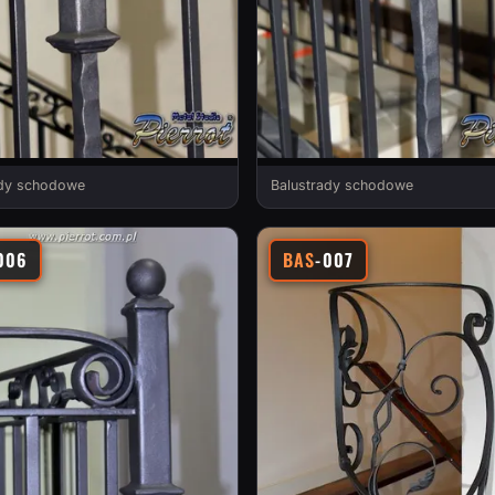
ady schodowe
Balustrady schodowe
006
BAS
-007