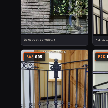
Balustrady schodowe
Balustr
BAS
-005
BAS
-