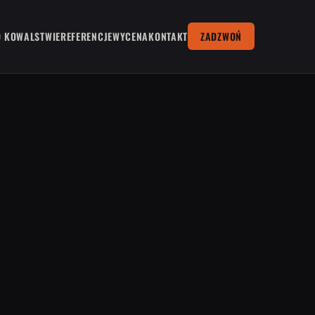
O KOWALSTWIE
REFERENCJE
WYCENA
KONTAKT
ZADZWOŃ