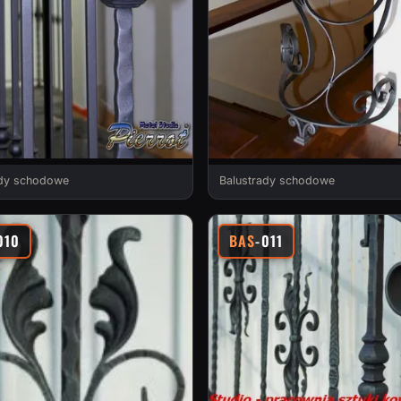
ady schodowe
Balustrady schodowe
010
BAS
-011