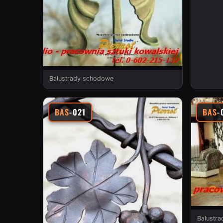
Balustrady schodowe
BAS
-021
BAS
-
Balustr