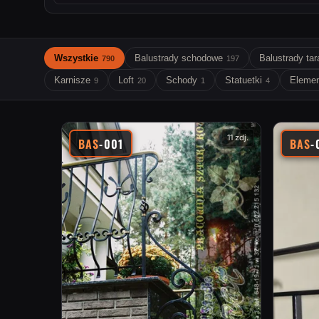
Wszystkie
Balustrady schodowe
Balustrady ta
790
197
Karnisze
Loft
Schody
Statuetki
Elemen
9
20
1
4
11 zdj.
BAS
-001
BAS
-