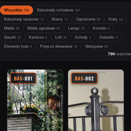
Wszystkie
Balustrady schodowe
790
197
Balustrady tarasowe
Bramy
Ogrodzenia
Kraty
73
71
50
19
Meble
Meble ogrodowe
Lampy
Kominki
65
44
33
6
Daszki
Karnisze
Loft
Schody
Statuetki
23
9
20
1
4
Elementy kute
Poręcze drewniane
Nietypowe
6
75
94
790
wzorów
11 zdj.
BAS
-001
BAS
-002