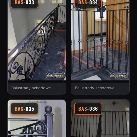
BAS
-033
BAS
-034
Balustrady schodowe
Balustrady schodowe
BAS
-035
BAS
-036