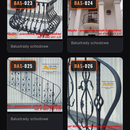
BAS
-023
BAS
-024
Balustrady schodowe
Balustrady schodowe
BAS
-025
BAS
-026
Balustrady schodowe