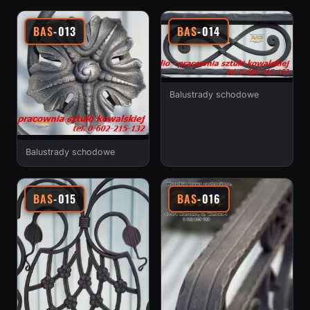
BAS
-013
BAS
-014
Balustrady schodowe
Balustrady schodowe
BAS
-015
BAS
-016