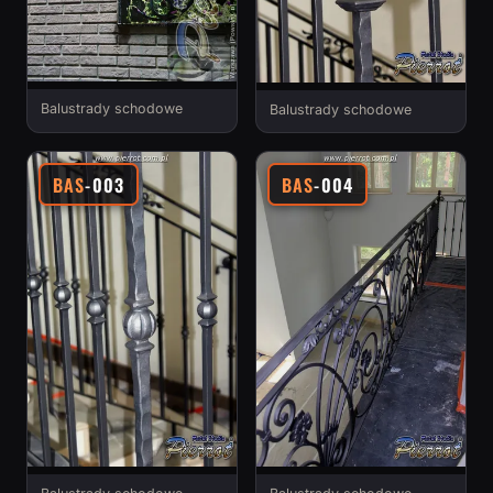
Balustrady schodowe
Balustrady schodowe
BAS
-003
BAS
-004