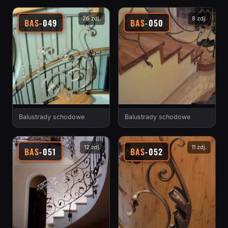
26 zdj.
8 zdj.
BAS
-049
BAS
-050
Balustrady schodowe
Balustrady schodowe
12 zdj.
11 zdj.
BAS
-051
BAS
-052