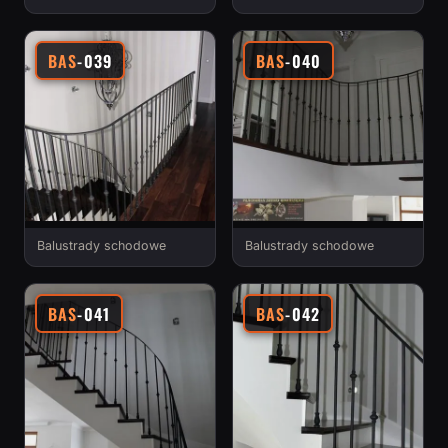
BAS
-039
BAS
-040
Balustrady schodowe
Balustrady schodowe
BAS
-041
BAS
-042