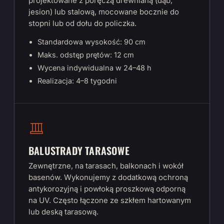
projektowane z poręczą drewnianą (dąb,
jesion) lub stalową, mocowane bocznie do
stopni lub od dołu do policzka.
Standardowa wysokość: 90 cm
Maks. odstęp prętów: 12 cm
Wycena indywidualna w 24–48 h
Realizacja: 4–8 tygodni
BALUSTRADY TARASOWE
Zewnętrzne, na tarasach, balkonach i wokół
basenów. Wykonujemy z dodatkową ochroną
antykorozyjną i powłoką proszkową odporną
na UV. Często łączone ze szkłem hartowanym
lub deską tarasową.