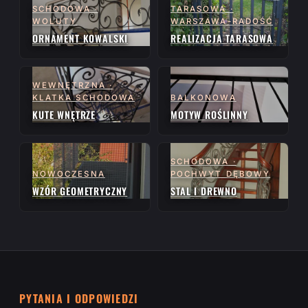
SCHODOWA ·
TARASOWA ·
WOLUTY
WARSZAWA-RADOŚĆ
ORNAMENT KOWALSKI
REALIZACJA TARASOWA
WEWNĘTRZNA ·
KLATKA SCHODOWA
BALKONOWA
KUTE WNĘTRZE
MOTYW ROŚLINNY
SCHODOWA ·
NOWOCZESNA
POCHWYT DĘBOWY
WZÓR GEOMETRYCZNY
STAL I DREWNO
PYTANIA I ODPOWIEDZI