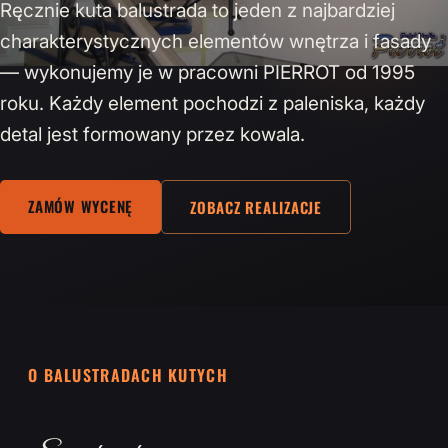
Ręcznie kuta balustrada to jeden z najbardziej
charakterystycznych elementów wnętrza i fasady
— wykonujemy je w pracowni PIERROT od 1995
roku. Każdy element pochodzi z paleniska, każdy
detal jest formowany przez kowala.
ZAMÓW WYCENĘ
ZOBACZ REALIZACJE
O BALUSTRADACH KUTYCH