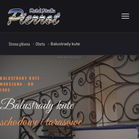
Strona główna
Oferta
Balustrady kute
BALUSTRADY KUTE ·
WARSZAWA · OD
1995
Balustrady kute
schodowe i tarasowe