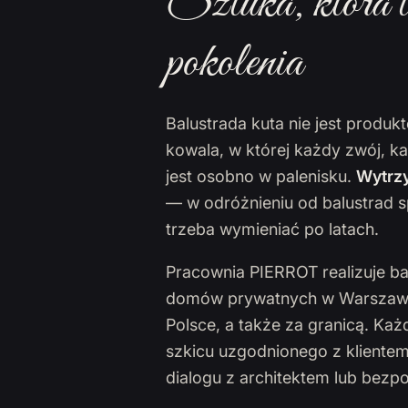
Sztuka, która t
pokolenia
Balustrada kuta nie jest produ
kowala, w której każdy zwój, k
jest osobno w palenisku.
Wytrzy
— w odróżnieniu od balustrad s
trzeba wymieniać po latach.
Pracownia PIERROT realizuje ba
domów prywatnych w Warszawie,
Polsce, a także za granicą. Ka
szkicu uzgodnionego z klientem
dialogu z architektem lub bezp