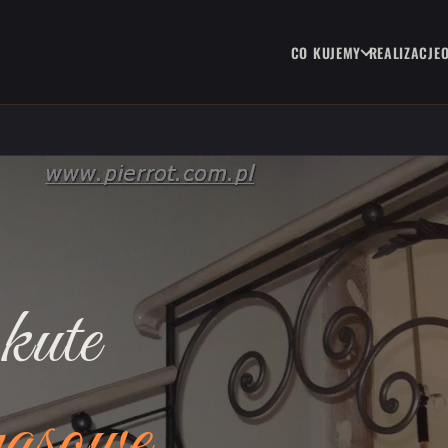
CO KUJEMY
REALIZACJE
kute
rasowe