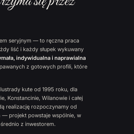
rzyma się przez
ktem seryjnym — to ręczna praca
ażdy liść i każdy słupek wykuwany
mała, indywidualna i naprawialna
pawanych z gotowych profili, które
lustrady kute od 1995 roku, dla
 Konstancinie, Wilanowie i całej
żdą realizację rozpoczynamy od
 — projekt powstaje wspólnie, w
ośrednio z inwestorem.