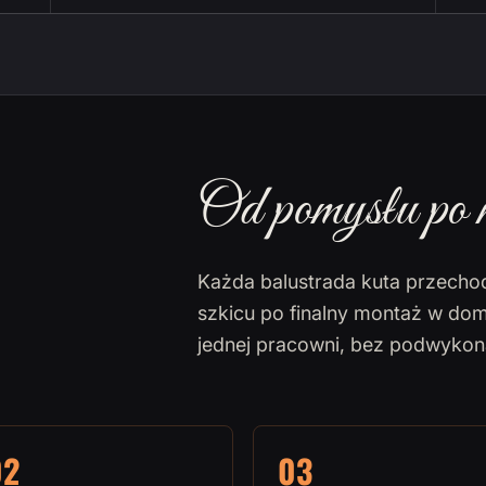
Od pomysłu po 
Każda balustrada kuta przecho
szkicu po finalny montaż w dom
jednej pracowni, bez podwyko
02
03