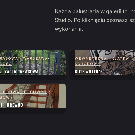
Każda balustrada w galerii to i
Studio. Po kliknięciu poznasz sz
wykonania.
RASOWA · WARSZAWA-
WEWNĘTRZNA · KLATKA
DOŚĆ
SCHODOWA
ALIZACJA TARASOWA
KUTE WNĘTRZE
HODOWA · POCHWYT
ĘBOWY
AL I DREWNO