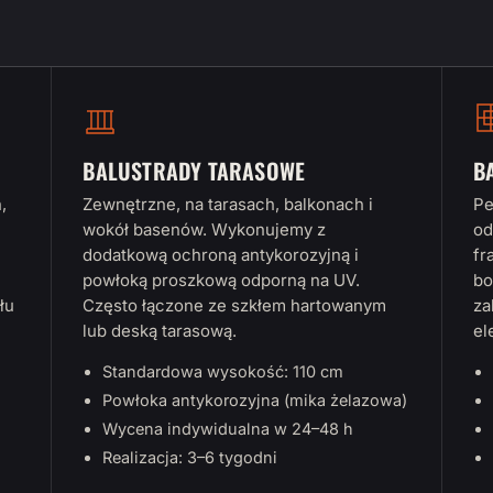
BALUSTRADY TARASOWE
B
,
Zewnętrzne, na tarasach, balkonach i
Pe
wokół basenów. Wykonujemy z
od
dodatkową ochroną antykorozyjną i
fr
powłoką proszkową odporną na UV.
bo
łu
Często łączone ze szkłem hartowanym
za
lub deską tarasową.
el
Standardowa wysokość: 110 cm
Powłoka antykorozyjna (mika żelazowa)
Wycena indywidualna w 24–48 h
Realizacja: 3–6 tygodni