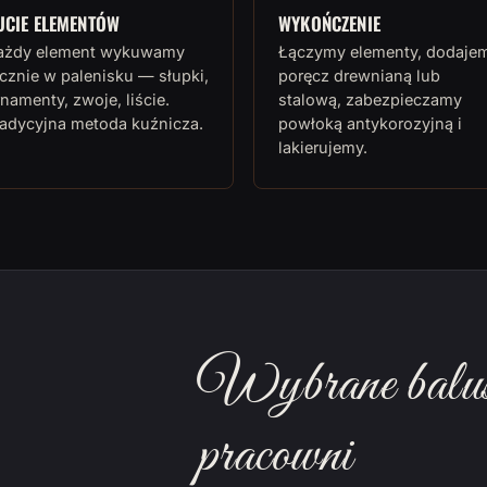
UCIE ELEMENTÓW
WYKOŃCZENIE
ażdy element wykuwamy
Łączymy elementy, dodaje
cznie w palenisku — słupki,
poręcz drewnianą lub
namenty, zwoje, liście.
stalową, zabezpieczamy
radycyjna metoda kuźnicza.
powłoką antykorozyjną i
lakierujemy.
Wybrane balust
pracowni