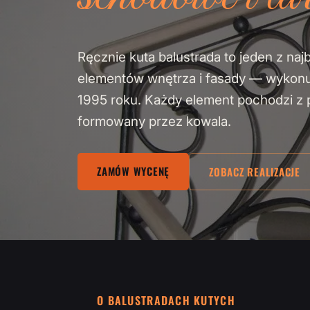
Ręcznie kuta balustrada to jeden z naj
elementów wnętrza i fasady — wykon
1995 roku. Każdy element pochodzi z pa
formowany przez kowala.
ZAMÓW WYCENĘ
ZOBACZ REALIZACJE
O BALUSTRADACH KUTYCH