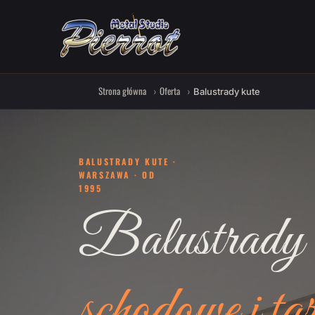
Strona główna
Oferta
Balustrady kute
BALUSTRADY KUTE ·
WARSZAWA · OD
1995
Balustrady 
schodowe i ta