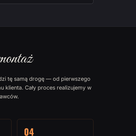
montaż
dzi tę samą drogę — od pierwszego
u klienta. Cały proces realizujemy w
nawców.
04