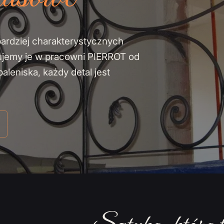
bardziej charakterystycznych
ujemy je w pracowni PIERROT od
leniska, każdy detal jest