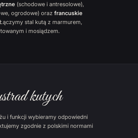
trzne
(schodowe i antresolowe),
owe, ogrodowe) oraz
francuskie
. Łączymy stal kutą z marmurem,
towanym i mosiądzem.
strad kutych
żu i funkcji wybieramy odpowiedni
ektujemy zgodnie z polskimi normami