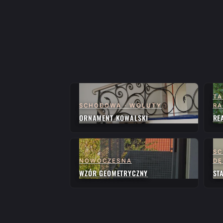
TA
SCHODOWA · WOLUTY
RA
ORNAMENT KOWALSKI
RE
SC
NOWOCZESNA
D
WZÓR GEOMETRYCZNY
ST