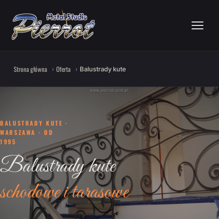
Strona główna
Oferta
Balustrady kute
BALUSTRADY KUTE ·
WARSZAWA · OD
1995
Balustrady kute
schodowe i tarasowe