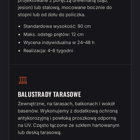
projektowane z poręczą drewnianą (dąb,
jesion) lub stalową, mocowane bocznie do
stopni lub od dołu do policzka.
Standardowa wysokość: 90 cm
Maks. odstęp prętów: 12 cm
Wycena indywidualna w 24–48 h
Realizacja: 4–8 tygodni
BALUSTRADY TARASOWE
Zewnętrzne, na tarasach, balkonach i wokół
basenów. Wykonujemy z dodatkową ochroną
antykorozyjną i powłoką proszkową odporną
na UV. Często łączone ze szkłem hartowanym
lub deską tarasową.