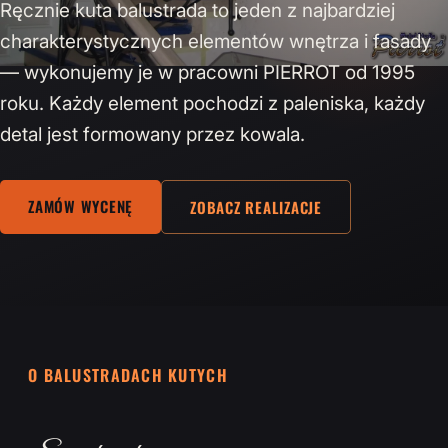
Ręcznie kuta balustrada to jeden z najbardziej
charakterystycznych elementów wnętrza i fasady
— wykonujemy je w pracowni PIERROT od 1995
roku. Każdy element pochodzi z paleniska, każdy
detal jest formowany przez kowala.
ZAMÓW WYCENĘ
ZOBACZ REALIZACJE
O BALUSTRADACH KUTYCH