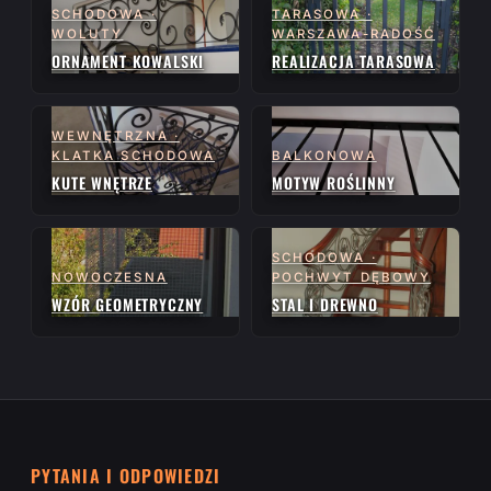
SCHODOWA ·
TARASOWA ·
WOLUTY
WARSZAWA-RADOŚĆ
ORNAMENT KOWALSKI
REALIZACJA TARASOWA
WEWNĘTRZNA ·
KLATKA SCHODOWA
BALKONOWA
KUTE WNĘTRZE
MOTYW ROŚLINNY
SCHODOWA ·
NOWOCZESNA
POCHWYT DĘBOWY
WZÓR GEOMETRYCZNY
STAL I DREWNO
PYTANIA I ODPOWIEDZI