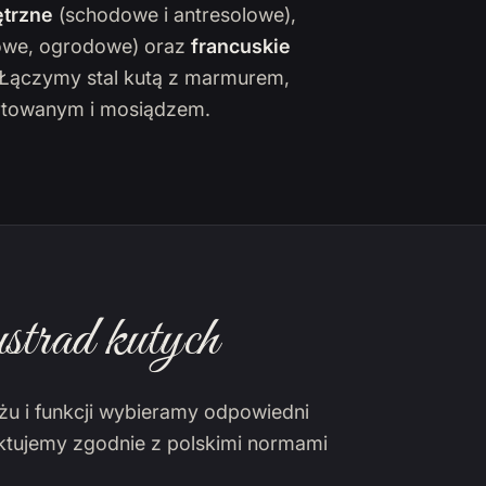
trzne
(schodowe i antresolowe),
owe, ogrodowe) oraz
francuskie
. Łączymy stal kutą z marmurem,
towanym i mosiądzem.
strad kutych
żu i funkcji wybieramy odpowiedni
ektujemy zgodnie z polskimi normami