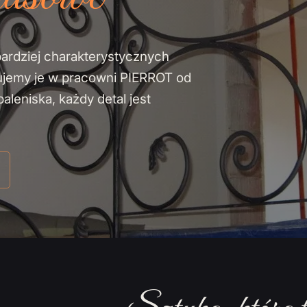
bardziej charakterystycznych
ujemy je w pracowni PIERROT od
leniska, każdy detal jest