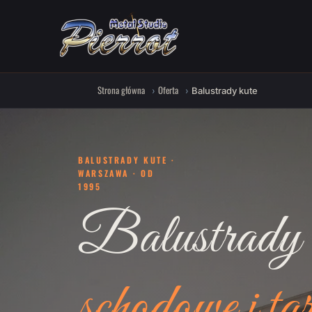
Strona główna
Oferta
Balustrady kute
BALUSTRADY KUTE ·
WARSZAWA · OD
1995
Balustrady 
schodowe i ta