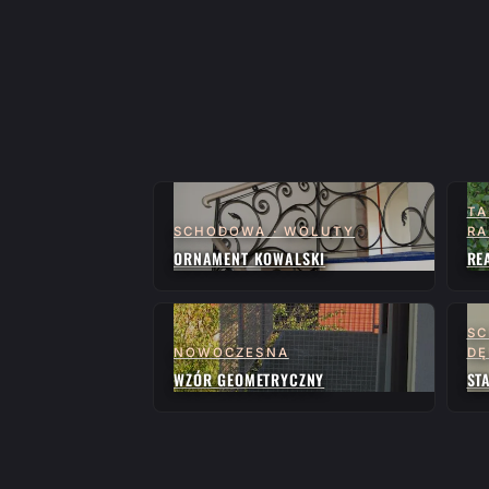
TA
SCHODOWA · WOLUTY
RA
ORNAMENT KOWALSKI
RE
SC
NOWOCZESNA
D
WZÓR GEOMETRYCZNY
ST