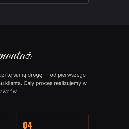
montaż
dzi tę samą drogę — od pierwszego
u klienta. Cały proces realizujemy w
nawców.
04