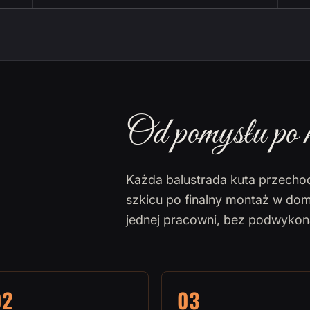
Od pomysłu po 
Każda balustrada kuta przecho
szkicu po finalny montaż w dom
jednej pracowni, bez podwyko
02
03