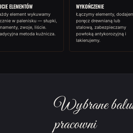
UCIE ELEMENTÓW
WYKOŃCZENIE
ażdy element wykuwamy
Łączymy elementy, dodaje
cznie w palenisku — słupki,
poręcz drewnianą lub
namenty, zwoje, liście.
stalową, zabezpieczamy
radycyjna metoda kuźnicza.
powłoką antykorozyjną i
lakierujemy.
Wybrane balust
pracowni