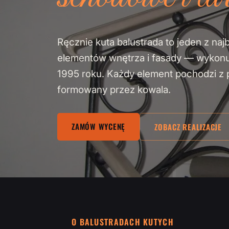
Ręcznie kuta balustrada to jeden z naj
elementów wnętrza i fasady — wykon
1995 roku. Każdy element pochodzi z pa
formowany przez kowala.
ZAMÓW WYCENĘ
ZOBACZ REALIZACJE
O BALUSTRADACH KUTYCH