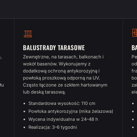
BALUSTRADY TARASOWE
B
,
Zewnętrzne, na tarasach, balkonach i
Pe
wokół basenów. Wykonujemy z
od
dodatkową ochroną antykorozyjną i
fr
powłoką proszkową odporną na UV.
bo
łu
Często łączone ze szkłem hartowanym
za
lub deską tarasową.
el
Standardowa wysokość: 110 cm
Powłoka antykorozyjna (mika żelazowa)
Wycena indywidualna w 24–48 h
Realizacja: 3–6 tygodni