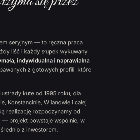
rzyma się przez
ktem seryjnym — to ręczna praca
ażdy liść i każdy słupek wykuwany
mała, indywidualna i naprawialna
pawanych z gotowych profili, które
lustrady kute od 1995 roku, dla
 Konstancinie, Wilanowie i całej
żdą realizację rozpoczynamy od
 — projekt powstaje wspólnie, w
ośrednio z inwestorem.