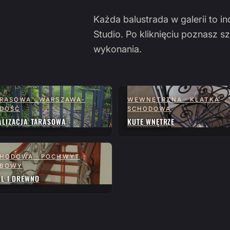
Każda balustrada w galerii to i
Studio. Po kliknięciu poznasz sz
wykonania.
RASOWA · WARSZAWA-
WEWNĘTRZNA · KLATKA
DOŚĆ
SCHODOWA
ALIZACJA TARASOWA
KUTE WNĘTRZE
HODOWA · POCHWYT
ĘBOWY
AL I DREWNO