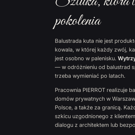
Sztuka, która t
pokolenia
Balustrada kuta nie jest produ
kowala, w której każdy zwój, k
jest osobno w palenisku.
Wytrzy
— w odróżnieniu od balustrad s
trzeba wymieniać po latach.
Pracownia PIERROT realizuje ba
domów prywatnych w Warszawie,
Polsce, a także za granicą. Ka
szkicu uzgodnionego z klientem
dialogu z architektem lub bezp