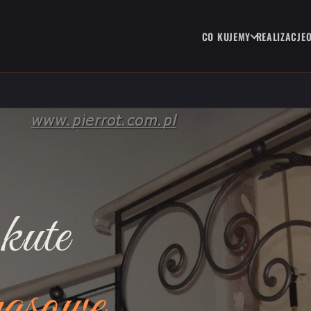
CO KUJEMY
REALIZACJE
kute
rasowe