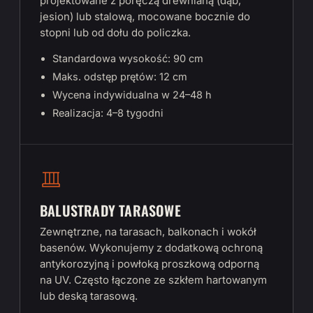
projektowane z poręczą drewnianą (dąb,
jesion) lub stalową, mocowane bocznie do
stopni lub od dołu do policzka.
Standardowa wysokość: 90 cm
Maks. odstęp prętów: 12 cm
Wycena indywidualna w 24–48 h
Realizacja: 4–8 tygodni
BALUSTRADY TARASOWE
Zewnętrzne, na tarasach, balkonach i wokół
basenów. Wykonujemy z dodatkową ochroną
antykorozyjną i powłoką proszkową odporną
na UV. Często łączone ze szkłem hartowanym
lub deską tarasową.