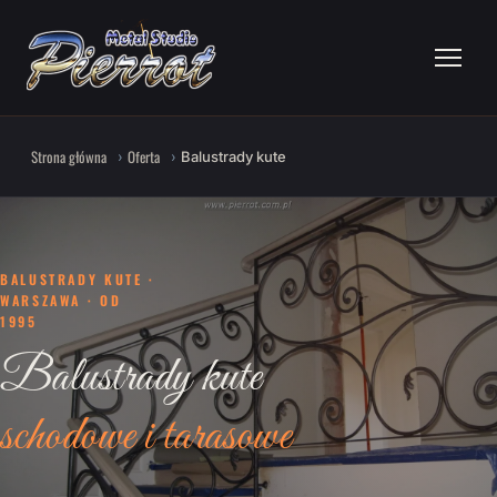
Strona główna
Oferta
Balustrady kute
BALUSTRADY KUTE ·
WARSZAWA · OD
1995
Balustrady kute
schodowe i tarasowe