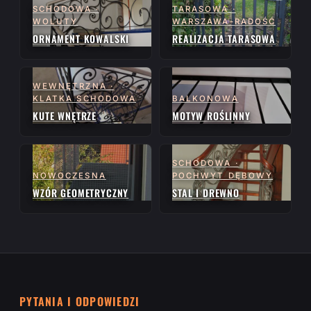
SCHODOWA ·
TARASOWA ·
WOLUTY
WARSZAWA-RADOŚĆ
ORNAMENT KOWALSKI
REALIZACJA TARASOWA
WEWNĘTRZNA ·
KLATKA SCHODOWA
BALKONOWA
KUTE WNĘTRZE
MOTYW ROŚLINNY
SCHODOWA ·
NOWOCZESNA
POCHWYT DĘBOWY
WZÓR GEOMETRYCZNY
STAL I DREWNO
PYTANIA I ODPOWIEDZI