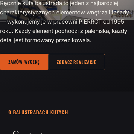
Ręcznie kuta balustrada to jeden z najbardziej
charakterystycznych elementów wnętrza i fasady
— wykonujemy je w pracowni PIERROT od 1995
roku. Każdy element pochodzi z paleniska, każdy
detal jest formowany przez kowala.
ZAMÓW WYCENĘ
ZOBACZ REALIZACJE
O BALUSTRADACH KUTYCH