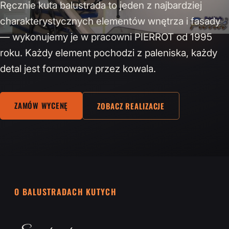
Ręcznie kuta balustrada to jeden z najbardziej
charakterystycznych elementów wnętrza i fasady
— wykonujemy je w pracowni PIERROT od 1995
roku. Każdy element pochodzi z paleniska, każdy
detal jest formowany przez kowala.
ZAMÓW WYCENĘ
ZOBACZ REALIZACJE
O BALUSTRADACH KUTYCH