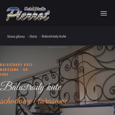
Strona główna
Oferta
Balustrady kute
BALUSTRADY KUTE ·
WARSZAWA · OD
1995
Balustrady kute
schodowe i tarasowe