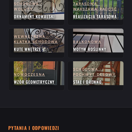
SCHODOWA ·
TARASOWA ·
WOLUTY
WARSZAWA-RADOŚĆ
ORNAMENT KOWALSKI
REALIZACJA TARASOWA
WEWNĘTRZNA ·
KLATKA SCHODOWA
BALKONOWA
KUTE WNĘTRZE
MOTYW ROŚLINNY
SCHODOWA ·
NOWOCZESNA
POCHWYT DĘBOWY
WZÓR GEOMETRYCZNY
STAL I DREWNO
PYTANIA I ODPOWIEDZI