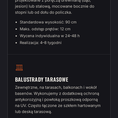
projektowane z poręczą drewnianą (dąb,
jesion) lub stalową, mocowane bocznie do
stopni lub od dołu do policzka.
Standardowa wysokość: 90 cm
Maks. odstęp prętów: 12 cm
Wycena indywidualna w 24–48 h
Realizacja: 4–8 tygodni
BALUSTRADY TARASOWE
Zewnętrzne, na tarasach, balkonach i wokół
basenów. Wykonujemy z dodatkową ochroną
antykorozyjną i powłoką proszkową odporną
na UV. Często łączone ze szkłem hartowanym
lub deską tarasową.