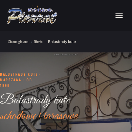
Strona główna
Oferta
Balustrady kute
BALUSTRADY KUTE ·
WARSZAWA · OD
1995
Balustrady kute
schodowe i tarasowe