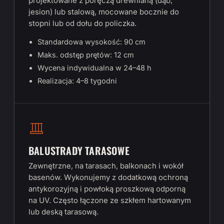
projektowane z poręczą drewnianą (dąb,
jesion) lub stalową, mocowane bocznie do
stopni lub od dołu do policzka.
Standardowa wysokość: 90 cm
Maks. odstęp prętów: 12 cm
Wycena indywidualna w 24–48 h
Realizacja: 4–8 tygodni
BALUSTRADY TARASOWE
Zewnętrzne, na tarasach, balkonach i wokół
basenów. Wykonujemy z dodatkową ochroną
antykorozyjną i powłoką proszkową odporną
na UV. Często łączone ze szkłem hartowanym
lub deską tarasową.