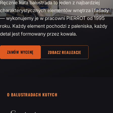
Ręcznie kuta balustrada to jeden z najbardziej
charakterystycznych elementów wnętrza i fasady
— wykonujemy je w pracowni PIERROT od 1995
roku. Każdy element pochodzi z paleniska, każdy
detal jest formowany przez kowala.
ZAMÓW WYCENĘ
ZOBACZ REALIZACJE
O BALUSTRADACH KUTYCH