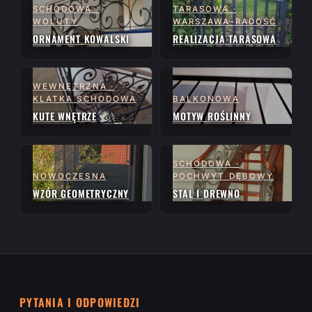
SCHODOWA ·
TARASOWA ·
WOLUTY
WARSZAWA-RADOŚĆ
ORNAMENT KOWALSKI
REALIZACJA TARASOWA
WEWNĘTRZNA ·
KLATKA SCHODOWA
BALKONOWA
KUTE WNĘTRZE
MOTYW ROŚLINNY
SCHODOWA ·
NOWOCZESNA
POCHWYT DĘBOWY
WZÓR GEOMETRYCZNY
STAL I DREWNO
PYTANIA I ODPOWIEDZI