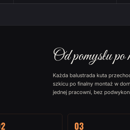
Od pomysłu po 
Każda balustrada kuta przecho
szkicu po finalny montaż w dom
jednej pracowni, bez podwyko
02
03