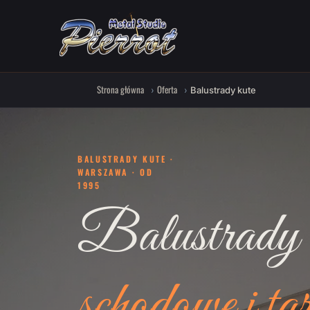
Strona główna
Oferta
Balustrady kute
BALUSTRADY KUTE ·
WARSZAWA · OD
1995
Balustrady 
schodowe i ta