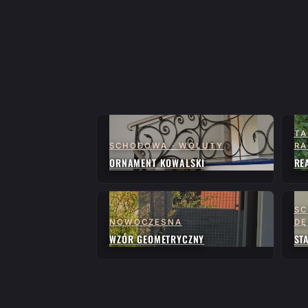
TA
SCHODOWA · WOLUTY
RA
ORNAMENT KOWALSKI
RE
SC
NOWOCZESNA
D
WZÓR GEOMETRYCZNY
ST