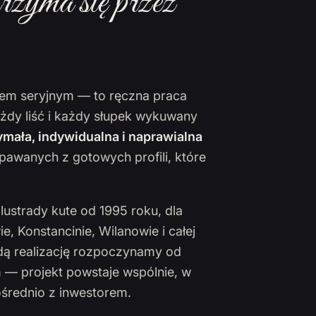
rzyma się przez
ktem seryjnym — to ręczna praca
ażdy liść i każdy słupek wykuwany
mała, indywidualna i naprawialna
pawanych z gotowych profili, które
lustrady kute od 1995 roku, dla
 Konstancinie, Wilanowie i całej
żdą realizację rozpoczynamy od
 — projekt powstaje wspólnie, w
ośrednio z inwestorem.