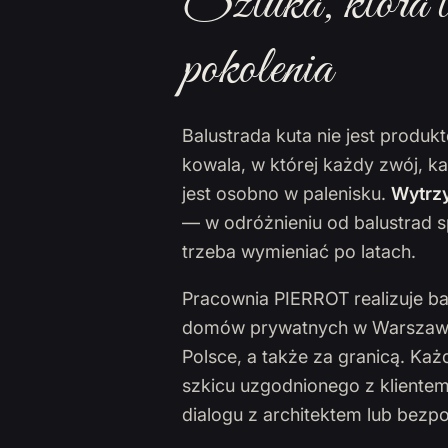
Sztuka, która t
pokolenia
Balustrada kuta nie jest produ
kowala, w której każdy zwój, k
jest osobno w palenisku.
Wytrzy
— w odróżnieniu od balustrad s
trzeba wymieniać po latach.
Pracownia PIERROT realizuje ba
domów prywatnych w Warszawie,
Polsce, a także za granicą. Ka
szkicu uzgodnionego z klientem
dialogu z architektem lub bezp