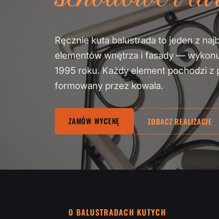
Ręcznie kuta balustrada to jeden z naj
elementów wnętrza i fasady — wykon
1995 roku. Każdy element pochodzi z pa
formowany przez kowala.
ZAMÓW WYCENĘ
ZOBACZ REALIZACJE
O BALUSTRADACH KUTYCH