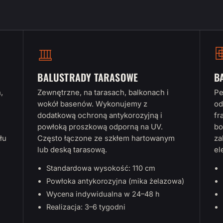
BALUSTRADY TARASOWE
B
,
Zewnętrzne, na tarasach, balkonach i
Pe
wokół basenów. Wykonujemy z
od
dodatkową ochroną antykorozyjną i
fr
powłoką proszkową odporną na UV.
bo
łu
Często łączone ze szkłem hartowanym
za
lub deską tarasową.
el
Standardowa wysokość: 110 cm
Powłoka antykorozyjna (mika żelazowa)
Wycena indywidualna w 24–48 h
Realizacja: 3–6 tygodni