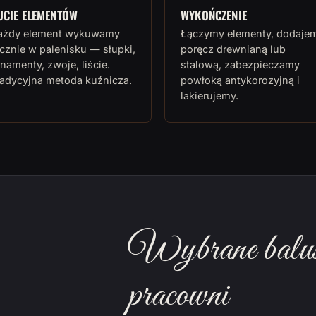
UCIE ELEMENTÓW
WYKOŃCZENIE
ażdy element wykuwamy
Łączymy elementy, dodaje
cznie w palenisku — słupki,
poręcz drewnianą lub
namenty, zwoje, liście.
stalową, zabezpieczamy
radycyjna metoda kuźnicza.
powłoką antykorozyjną i
lakierujemy.
Wybrane balust
pracowni