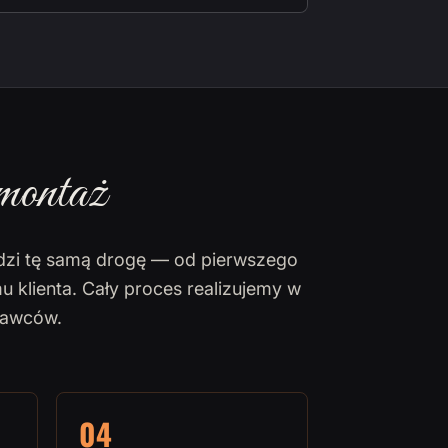
montaż
dzi tę samą drogę — od pierwszego
u klienta. Cały proces realizujemy w
nawców.
04