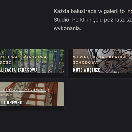
Każda balustrada w galerii to i
Studio. Po kliknięciu poznasz sz
wykonania.
RASOWA · WARSZAWA-
WEWNĘTRZNA · KLATKA
DOŚĆ
SCHODOWA
ALIZACJA TARASOWA
KUTE WNĘTRZE
HODOWA · POCHWYT
ĘBOWY
AL I DREWNO