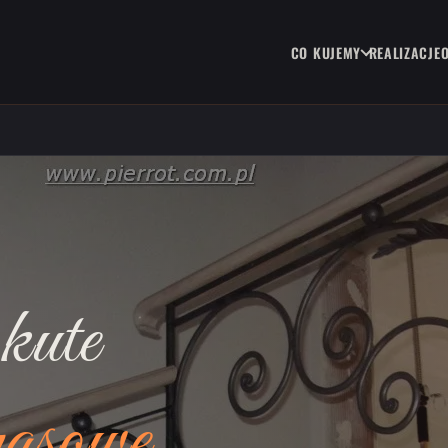
CO KUJEMY
REALIZACJE
kute
rasowe