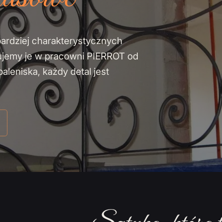
bardziej charakterystycznych
ujemy je w pracowni PIERROT od
leniska, każdy detal jest