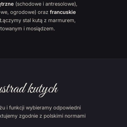
trzne
(schodowe i antresolowe),
owe, ogrodowe) oraz
francuskie
. Łączymy stal kutą z marmurem,
towanym i mosiądzem.
strad kutych
żu i funkcji wybieramy odpowiedni
ektujemy zgodnie z polskimi normami