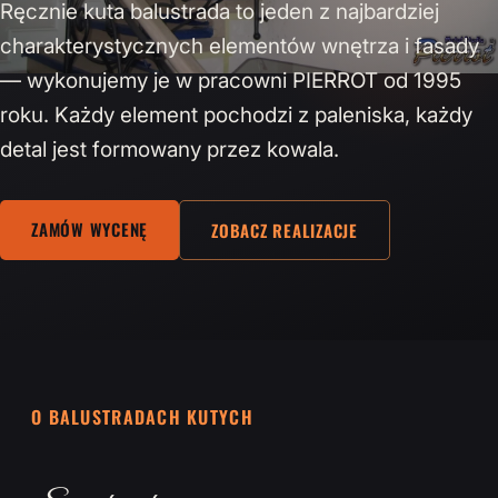
Ręcznie kuta balustrada to jeden z najbardziej
charakterystycznych elementów wnętrza i fasady
— wykonujemy je w pracowni PIERROT od 1995
roku. Każdy element pochodzi z paleniska, każdy
detal jest formowany przez kowala.
ZAMÓW WYCENĘ
ZOBACZ REALIZACJE
O BALUSTRADACH KUTYCH