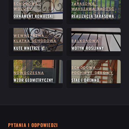
SCHODOWA ·
TARASOWA ·
WOLUTY
WARSZAWA-RADOŚĆ
ORNAMENT KOWALSKI
REALIZACJA TARASOWA
WEWNĘTRZNA ·
KLATKA SCHODOWA
BALKONOWA
KUTE WNĘTRZE
MOTYW ROŚLINNY
SCHODOWA ·
NOWOCZESNA
POCHWYT DĘBOWY
WZÓR GEOMETRYCZNY
STAL I DREWNO
PYTANIA I ODPOWIEDZI