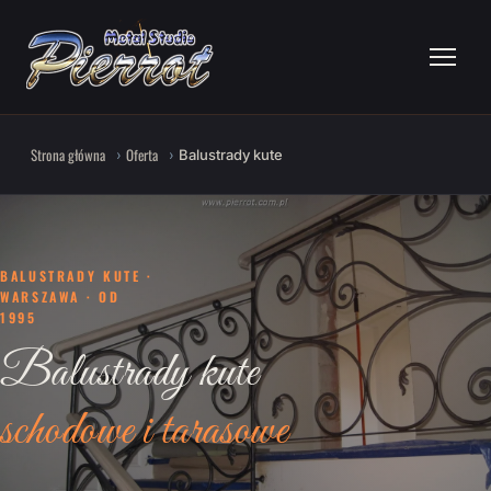
Strona główna
Oferta
Balustrady kute
BALUSTRADY KUTE ·
WARSZAWA · OD
1995
Balustrady kute
schodowe i tarasowe