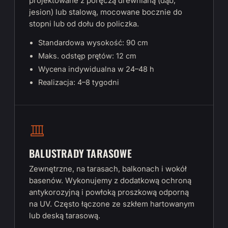
projektowane z poręczą drewnianą (dąb,
jesion) lub stalową, mocowane bocznie do
stopni lub od dołu do policzka.
Standardowa wysokość: 90 cm
Maks. odstęp prętów: 12 cm
Wycena indywidualna w 24–48 h
Realizacja: 4–8 tygodni
BALUSTRADY TARASOWE
Zewnętrzne, na tarasach, balkonach i wokół
basenów. Wykonujemy z dodatkową ochroną
antykorozyjną i powłoką proszkową odporną
na UV. Często łączone ze szkłem hartowanym
lub deską tarasową.