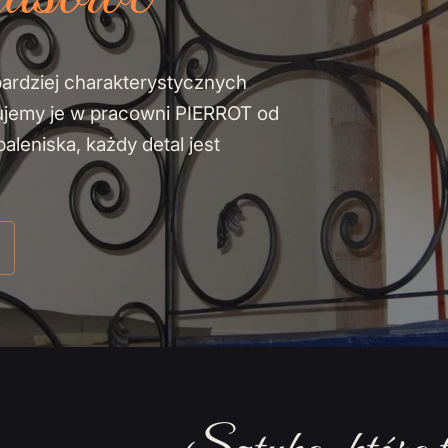
bardziej charakterystycznych
ujemy je w pracowni PIERROT od
leniska, każdy detal jest