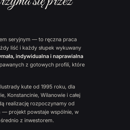
rzyma się przez
ktem seryjnym — to ręczna praca
ażdy liść i każdy słupek wykuwany
mała, indywidualna i naprawialna
pawanych z gotowych profili, które
lustrady kute od 1995 roku, dla
 Konstancinie, Wilanowie i całej
żdą realizację rozpoczynamy od
 — projekt powstaje wspólnie, w
ośrednio z inwestorem.