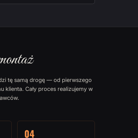
montaż
dzi tę samą drogę — od pierwszego
u klienta. Cały proces realizujemy w
nawców.
04