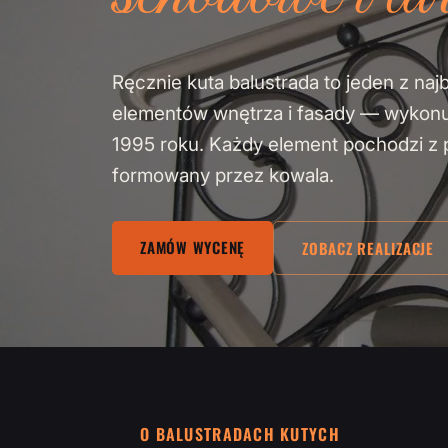
Ręcznie kuta balustrada to jeden z naj
elementów wnętrza i fasady — wykon
1995 roku. Każdy element pochodzi z pa
formowany przez kowala.
ZAMÓW WYCENĘ
ZOBACZ REALIZACJE
O BALUSTRADACH KUTYCH