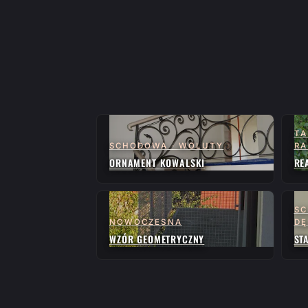
TA
SCHODOWA · WOLUTY
RA
ORNAMENT KOWALSKI
RE
SC
NOWOCZESNA
D
WZÓR GEOMETRYCZNY
ST