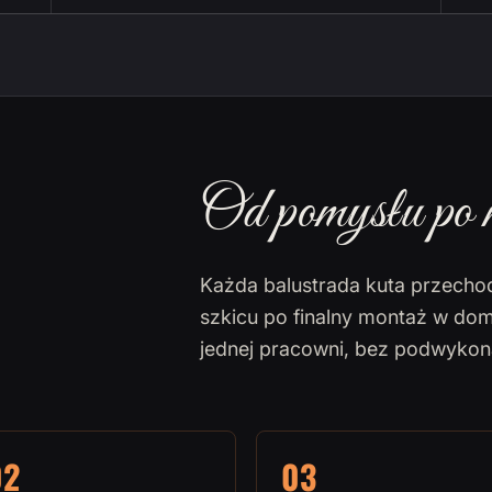
Od pomysłu po 
Każda balustrada kuta przecho
szkicu po finalny montaż w dom
jednej pracowni, bez podwyko
02
03