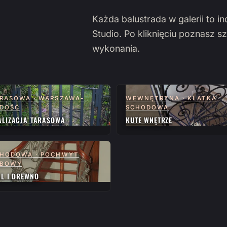
Każda balustrada w galerii to i
Studio. Po kliknięciu poznasz sz
wykonania.
RASOWA · WARSZAWA-
WEWNĘTRZNA · KLATKA
DOŚĆ
SCHODOWA
ALIZACJA TARASOWA
KUTE WNĘTRZE
HODOWA · POCHWYT
ĘBOWY
AL I DREWNO