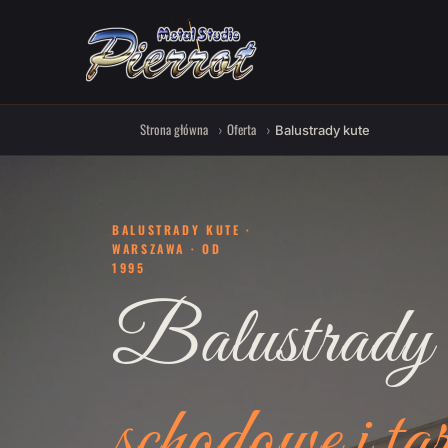
Strona główna
Oferta
Balustrady kute
BALUSTRADY KUTE ·
WARSZAWA · OD
1995
Balustrady 
schodowe i ta