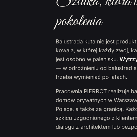
Sztuka, która t
pokolenia
Balustrada kuta nie jest produ
kowala, w której każdy zwój, k
jest osobno w palenisku.
Wytrzy
— w odróżnieniu od balustrad s
trzeba wymieniać po latach.
Pracownia PIERROT realizuje ba
domów prywatnych w Warszawie,
Polsce, a także za granicą. Ka
szkicu uzgodnionego z klientem
dialogu z architektem lub bezp