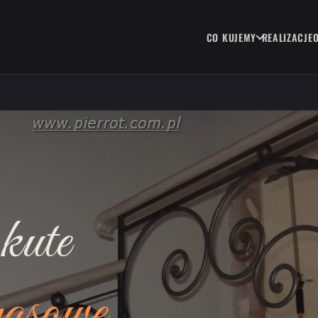
CO KUJEMY
REALIZACJE
kute
rasowe