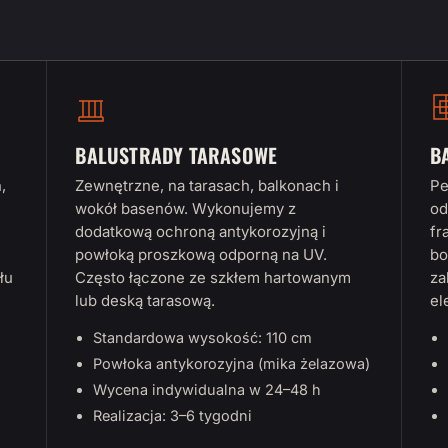
BALUSTRADY TARASOWE
B
,
Zewnętrzne, na tarasach, balkonach i
Pe
wokół basenów. Wykonujemy z
od
dodatkową ochroną antykorozyjną i
fr
powłoką proszkową odporną na UV.
bo
łu
Często łączone ze szkłem hartowanym
za
lub deską tarasową.
el
Standardowa wysokość: 110 cm
Powłoka antykorozyjna (mika żelazowa)
Wycena indywidualna w 24–48 h
Realizacja: 3–6 tygodni