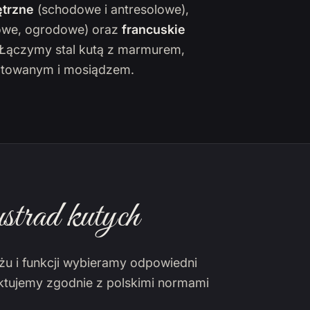
trzne
(schodowe i antresolowe),
owe, ogrodowe) oraz
francuskie
. Łączymy stal kutą z marmurem,
towanym i mosiądzem.
strad kutych
żu i funkcji wybieramy odpowiedni
ektujemy zgodnie z polskimi normami