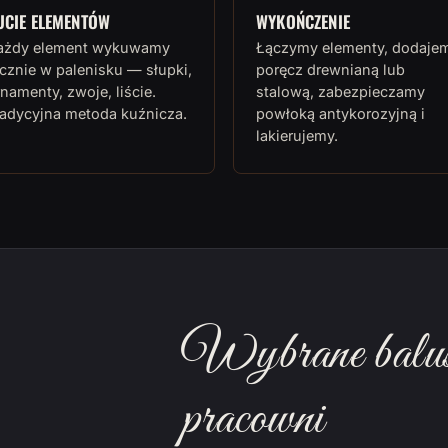
UCIE ELEMENTÓW
WYKOŃCZENIE
ażdy element wykuwamy
Łączymy elementy, dodaje
cznie w palenisku — słupki,
poręcz drewnianą lub
namenty, zwoje, liście.
stalową, zabezpieczamy
radycyjna metoda kuźnicza.
powłoką antykorozyjną i
lakierujemy.
Wybrane balust
pracowni