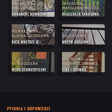
SCHODOWA ·
TARASOWA ·
WOLUTY
WARSZAWA-RADOŚĆ
ORNAMENT KOWALSKI
REALIZACJA TARASOWA
WEWNĘTRZNA ·
KLATKA SCHODOWA
BALKONOWA
KUTE WNĘTRZE
MOTYW ROŚLINNY
SCHODOWA ·
NOWOCZESNA
POCHWYT DĘBOWY
WZÓR GEOMETRYCZNY
STAL I DREWNO
PYTANIA I ODPOWIEDZI