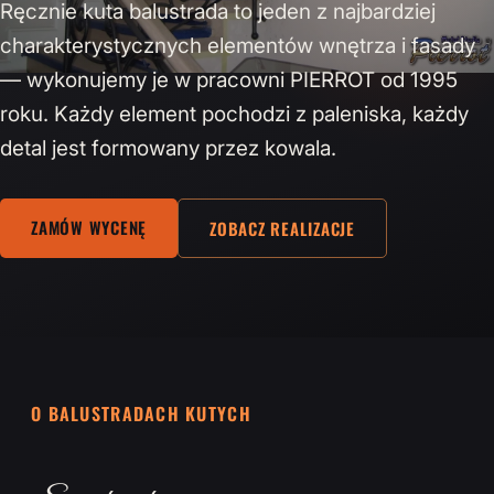
Ręcznie kuta balustrada to jeden z najbardziej
charakterystycznych elementów wnętrza i fasady
— wykonujemy je w pracowni PIERROT od 1995
roku. Każdy element pochodzi z paleniska, każdy
detal jest formowany przez kowala.
ZAMÓW WYCENĘ
ZOBACZ REALIZACJE
O BALUSTRADACH KUTYCH