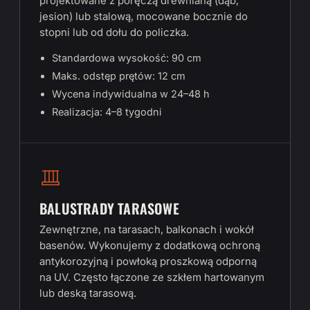
projektowane z poręczą drewnianą (dąb,
jesion) lub stalową, mocowane bocznie do
stopni lub od dołu do policzka.
Standardowa wysokość: 90 cm
Maks. odstęp prętów: 12 cm
Wycena indywidualna w 24–48 h
Realizacja: 4–8 tygodni
BALUSTRADY TARASOWE
Zewnętrzne, na tarasach, balkonach i wokół
basenów. Wykonujemy z dodatkową ochroną
antykorozyjną i powłoką proszkową odporną
na UV. Często łączone ze szkłem hartowanym
lub deską tarasową.