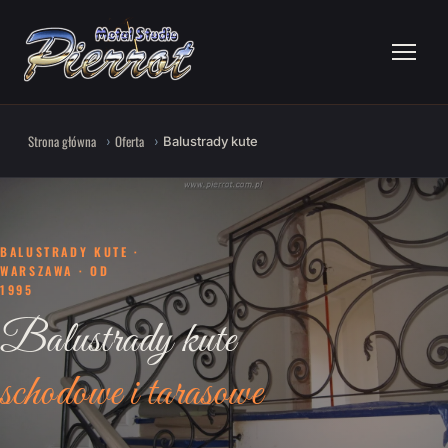
Strona główna
Oferta
Balustrady kute
BALUSTRADY KUTE ·
WARSZAWA · OD
1995
Balustrady kute
schodowe i tarasowe