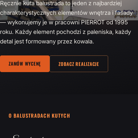
Ręcznie kuta balustrada to jeden z najbardziej
charakterystycznych elementów wnętrza i fasady
— wykonujemy je w pracowni PIERROT od 1995
roku. Każdy element pochodzi z paleniska, każdy
detal jest formowany przez kowala.
ZAMÓW WYCENĘ
ZOBACZ REALIZACJE
O BALUSTRADACH KUTYCH