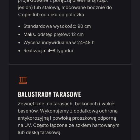
projektowane z poręczą drewnianą (dąb,
jesion) lub stalową, mocowane bocznie do
stopni lub od dołu do policzka.
Standardowa wysokość: 90 cm
Maks. odstęp prętów: 12 cm
Wycena indywidualna w 24–48 h
Realizacja: 4–8 tygodni
BALUSTRADY TARASOWE
Zewnętrzne, na tarasach, balkonach i wokół
basenów. Wykonujemy z dodatkową ochroną
antykorozyjną i powłoką proszkową odporną
na UV. Często łączone ze szkłem hartowanym
lub deską tarasową.