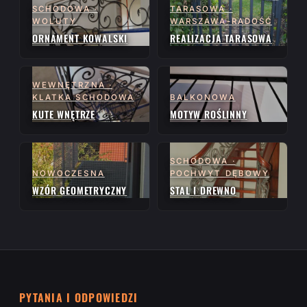
SCHODOWA ·
TARASOWA ·
WOLUTY
WARSZAWA-RADOŚĆ
ORNAMENT KOWALSKI
REALIZACJA TARASOWA
WEWNĘTRZNA ·
KLATKA SCHODOWA
BALKONOWA
KUTE WNĘTRZE
MOTYW ROŚLINNY
SCHODOWA ·
NOWOCZESNA
POCHWYT DĘBOWY
WZÓR GEOMETRYCZNY
STAL I DREWNO
PYTANIA I ODPOWIEDZI