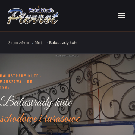
Strona główna
Oferta
Balustrady kute
BALUSTRADY KUTE ·
WARSZAWA · OD
1995
Balustrady kute
schodowe i tarasowe